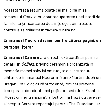
Această frază rezumă poate cel mai bine miza
romanului
Colhoz
: nu doar recuperarea unei istorii de
familie, ci și încercarea de a înțelege cum trecutul
continuă să trăiască în fiecare dintre noi.
Emmanuel Macron devine, pentru câteva pagini, un
personaj literar
Emmanuel Carrère
are un ochi extraordinar pentru
detalii. În
Colhoz
, privind ceremonia organizată în
memoria mamei sale, își amintește o zi petrecută
alături de Emmanuel Macron în Saint-Martin, după un
uragan. Într-o căldură sufocantă, toți cei prezenți
transpirau abundent, mai puțin președintele Franței.
„Acest om nu transpiră”, a fost prima frază cu care și-
a început Carrere reportajul pentru The Guardian. Iar