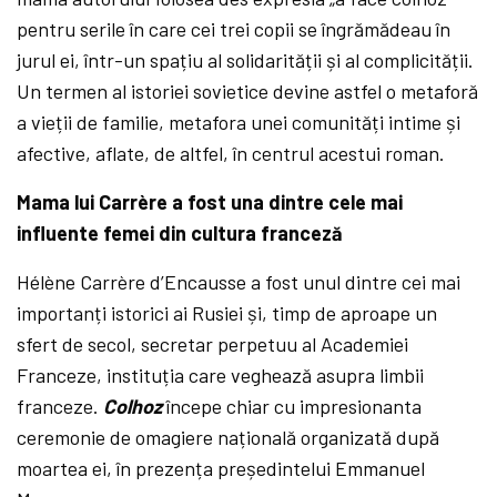
pentru serile în care cei trei copii se îngrămădeau în
jurul ei, într-un spațiu al solidarității și al complicității.
Un termen al istoriei sovietice devine astfel o metaforă
a vieții de familie, metafora unei comunități intime și
afective, aflate, de altfel, în centrul acestui roman.
Mama lui Carrère a fost una dintre cele mai
influente femei din cultura franceză
Hélène Carrère d’Encausse a fost unul dintre cei mai
importanți istorici ai Rusiei și, timp de aproape un
sfert de secol, secretar perpetuu al Academiei
Franceze, instituția care veghează asupra limbii
franceze.
Colhoz
începe chiar cu impresionanta
ceremonie de omagiere națională organizată după
moartea ei, în prezența președintelui Emmanuel