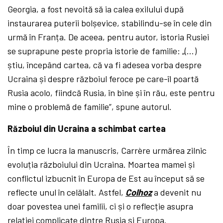
Georgia, a fost nevoită să ia calea exilului după
instaurarea puterii bolșevice, stabilindu-se în cele din
urmă în Franța. De aceea, pentru autor, istoria Rusiei
se suprapune peste propria istorie de familie: „(…)
știu, începând cartea, că va fi adesea vorba despre
Ucraina și despre războiul feroce pe care-îl poartă
Rusia acolo, fiindcă Rusia, în bine și în rău, este pentru
mine o problemă de familie”, spune autorul.
Războiul din Ucraina a schimbat cartea
În timp ce lucra la manuscris, Carrère urmărea zilnic
evoluția războiului din Ucraina. Moartea mamei și
conflictul izbucnit în Europa de Est au început să se
reflecte unul în celălalt. Astfel,
Colhoz
a devenit nu
doar povestea unei familii, ci și o reflecție asupra
relației complicate dintre Rusia și Europa.