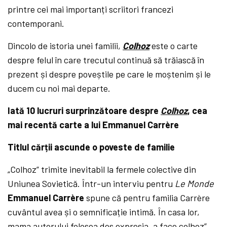
printre cei mai importanți scriitori francezi
contemporani.
Dincolo de istoria unei familii,
Colhoz
este o carte
despre felul în care trecutul continuă să trăiască în
prezent și despre poveștile pe care le moștenim și le
ducem cu noi mai departe.
Iată 10 lucruri surprinzătoare despre
Colhoz
, cea
mai recentă carte a lui
Emmanuel Carrère
Titlul cărții ascunde o poveste de familie
„Colhoz” trimite inevitabil la fermele colective din
Uniunea Sovietică. Într-un interviu pentru
Le Monde
Emmanuel Carrère
spune că pentru familia Carrère
cuvântul avea și o semnificație intimă. În casa lor,
mama autorului folosea des expresia „a face colhoz”