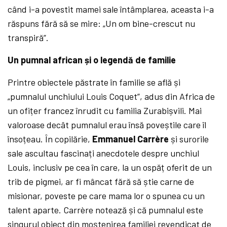
când i-a povestit mamei sale întâmplarea, aceasta i-a
răspuns fără să se mire: „Un om bine-crescut nu
transpiră”.
Un pumnal african și o legendă de familie
Printre obiectele păstrate în familie se află și
„pumnalul unchiului Louis Coquet”, adus din Africa de
un ofițer francez înrudit cu familia Zurabișvili. Mai
valoroase decât pumnalul erau însă poveștile care îl
însoțeau. În copilărie,
Emmanuel Carrère
și surorile
sale ascultau fascinați anecdotele despre unchiul
Louis, inclusiv pe cea în care, la un ospăț oferit de un
trib de pigmei, ar fi mâncat fără să știe carne de
misionar, poveste pe care mama lor o spunea cu un
talent aparte. Carrère notează și că pumnalul este
singurul obiect din moștenirea familiei revendicat de