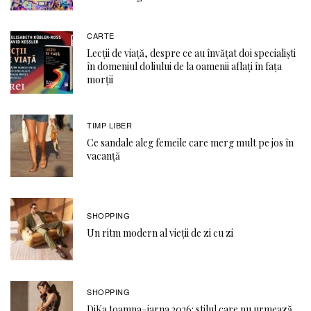
CARTE
Lecții de viață, despre ce au învățat doi specialiști
în domeniul doliului de la oamenii aflați în fața
morții
TIMP LIBER
Ce sandale aleg femeile care merg mult pe jos în
vacanță
SHOPPING
Un ritm modern al vieții de zi cu zi
SHOPPING
DiKa toamna–iarna 2026: stilul care nu urmează