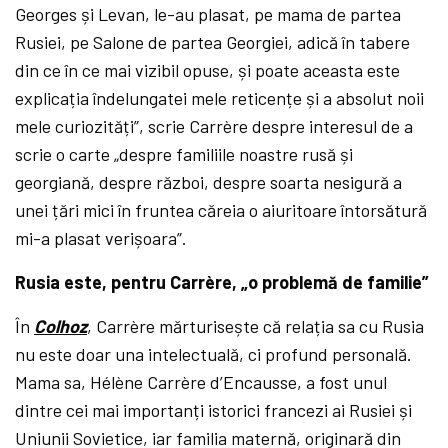
Georges și Levan, le-au plasat, pe mama de partea
Rusiei, pe Salone de partea Georgiei, adică în tabere
din ce în ce mai vizibil opuse, și poate aceasta este
explicația îndelungatei mele reticențe și a absolut noii
mele curiozități”, scrie Carrère despre interesul de a
scrie o carte „despre familiile noastre rusă și
georgiană, despre război, despre soarta nesigură a
unei țări mici în fruntea căreia o aiuritoare întorsătură
mi-a plasat verișoara”.
Rusia este, pentru Carrère, „o problemă de familie”
În
Colhoz
, Carrère mărturisește că relația sa cu Rusia
nu este doar una intelectuală, ci profund personală.
Mama sa, Hélène Carrère d’Encausse, a fost unul
dintre cei mai importanți istorici francezi ai Rusiei și
Uniunii Sovietice, iar familia maternă, originară din