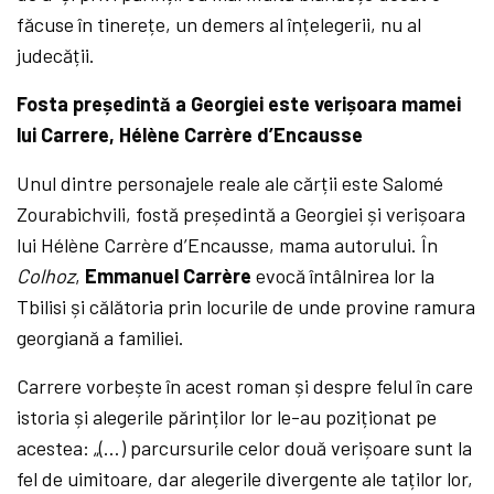
făcuse în tinerețe, un demers al înțelegerii, nu al
judecății.
Fosta președintă a Georgiei este verișoara mamei
lui Carrere, Hélène Carrère d’Encausse
Unul dintre personajele reale ale cărții este Salomé
Zourabichvili, fostă președintă a Georgiei și verișoara
lui Hélène Carrère d’Encausse, mama autorului. În
Colhoz
,
Emmanuel Carrère
evocă întâlnirea lor la
Tbilisi și călătoria prin locurile de unde provine ramura
georgiană a familiei.
Carrere vorbește în acest roman și despre felul în care
istoria și alegerile părinților lor le-au poziționat pe
acestea: „(…) parcursurile celor două verișoare sunt la
fel de uimitoare, dar alegerile divergente ale taților lor,