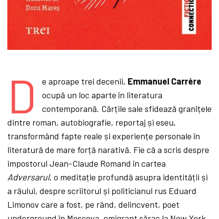
D
e aproape trei decenii,
Emmanuel Carrère
ocupă un loc aparte în literatura
contemporană. Cărțile sale sfidează granițele
dintre roman, autobiografie, reportaj și eseu,
transformând fapte reale și experiențe personale în
literatură de mare forță narativă. Fie că a scris despre
impostorul Jean-Claude Romand în cartea
Adversarul
, o meditație profundă asupra identității și
a răului, despre scriitorul și politicianul rus Eduard
Limonov care a fost, pe rând, delincvent, poet
underground în Moscova, emigrant sărac la New York,