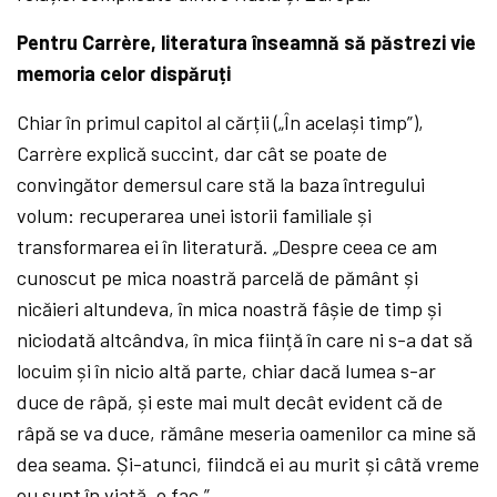
Pentru Carrère, literatura înseamnă să păstrezi vie
memoria celor dispăruți
Chiar în primul capitol al cărții („În același timp”),
Carrère explică succint, dar cât se poate de
convingător demersul care stă la baza întregului
volum: recuperarea unei istorii familiale și
transformarea ei în literatură.
„
Despre ceea ce am
cunoscut pe mica noastră parcelă de pământ și
nicăieri altundeva, în mica noastră fâșie de timp și
niciodată altcândva, în mica ființă în care ni s-a dat să
locuim și în nicio altă parte, chiar dacă lumea s-ar
duce de râpă, și este mai mult decât evident că de
râpă se va duce, rămâne meseria oamenilor ca mine să
dea seama. Și-atunci, fiindcă ei au murit și câtă vreme
eu sunt în viață, o fac.”