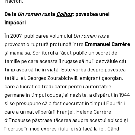
Macron.
De la
Un roman rus
la
Colhoz
: povestea unei
împăcări
În 2007, publicarea volumului
Un roman rus
a
provocat o ruptură profundă între
Emmanuel Carrère
și mama sa. Scriitorul a făcut public un secret de
familie pe care aceasta îl rugase să nu îl dezvăluie cât
timp avea să fie în viață. Este vorba despre povestea
tatălui ei, Georges Zourabichvili, emigrant georgian,
care a lucrat ca traducător pentru autoritățile
germane în timpul ocupației naziste, a dispărut în 1944
și se presupune că a fost executat în timpul Epurării
care a urmat eliberării Franței. Hélène Carrère
d’Encausse păstrase tăcerea asupra acestui episod și
îi ceruse în mod expres fiului ei să facă la fel. Când