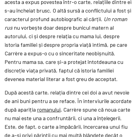
acesta a expus povestea într-o carte, relațiile dintre ei
s-au încheiat brusc. O altă sursă a conflictului a fost și
caracterul profund autobiografic al cărții.
Un roman
rus
nu vorbește doar despre bunicul matern al
autorului, ci și despre relația cu mama lui, despre
istoria familiei și despre propria viață intimă, pe care
Carrère a expus-o cu o sinceritate neobișnuită.
Pentru mama sa, care și-a protejat întotdeauna cu
discreție viața privată, faptul că istoria familiei
devenea material literar a fost greu de acceptat.
După acestă carte, relația dintre cei doi a avut nevoie
de ani buni pentru a se reface. În interviurile acordate
după apariția
romanului
, Carrère spune că noua carte
nu mai este una a confruntării, ci una a înțelegerii.
Este, de fapt, o carte a împăcării, încercarea unui fiu
de a-și privi părinții cu mai multă blândețe decât o