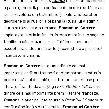
Plecând de la fapte reale,
Colhoz
urmărește parcursul
a patru generații, pe o perioadă de peste o sută de ani.
De la Revoluția din Octombrie și exilul aristocrației
georgiene și al rușilor albi până la Rusia lui Vladimir
Putin și războiul din Ucraina,
Emmanuel Carrère
împletește istoria intimă cu istoria mare într-o saga de
familie fascinantă, în care se întâlnesc personaje
excepționale, destine frânte și povești cu o profundă
încărcătură umană.
Emmanuel Carrère
este unul dintre cei mai
importanți scriitori francezi contemporani, tradus în
peste douăzeci de limbi și distins cu numeroase premii
literare. Înainte de a câștiga
Prix Médicis 2025
, unul
dintre cele mai importante premii literare franceze,
Colhoz
s-a aflat pe lista scurtă a
Premiului Goncourt
,
confirmând încă o dată locul lui
Emmanuel Carrère