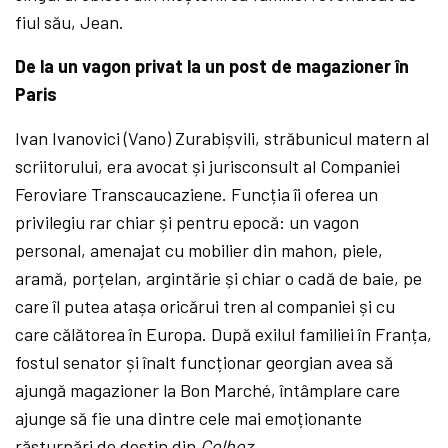
fiul său, Jean.
De la un vagon privat la un post de magazioner în
Paris
Ivan Ivanovici (Vano) Zurabișvili, străbunicul matern al
scriitorului, era avocat și jurisconsult al Companiei
Feroviare Transcaucaziene. Funcția îi oferea un
privilegiu rar chiar și pentru epocă: un vagon
personal, amenajat cu mobilier din mahon, piele,
aramă, porțelan, argintărie și chiar o cadă de baie, pe
care îl putea atașa oricărui tren al companiei și cu
care călătorea în Europa. După exilul familiei în Franța,
fostul senator și înalt funcționar georgian avea să
ajungă magazioner la Bon Marché, întâmplare care
ajunge să fie una dintre cele mai emoționante
răsturnări de destin din
Colhoz
.