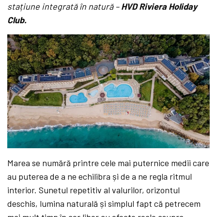
stațiune integrată în natură –
HVD Riviera Holiday
Club.
Marea se numără printre cele mai puternice medii care
au puterea de a ne echilibra și de a ne regla ritmul
interior. Sunetul repetitiv al valurilor, orizontul
deschis, lumina naturală și simplul fapt că petrecem
mai mult timp în aer liber au efecte reale asupra