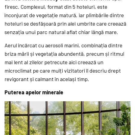
firesc. Complexul, format din 5 hoteluri, este
înconjurat de vegetație matură, iar plimbările dintre
hoteluri se desfășoară prin alei umbrite care creează
senzația unui parc natural aflat chiar lângă mare.
Aerul încărcat cu aerosoli marini, combinația dintre
briza mării și vegetația abundentă, precum și ritmul
mai lent al zilelor petrecute aici creează un
microclimat pe care mulți vizitatori îl descriu drept
revigorant și calmant în același timp.
Puterea apelor minerale