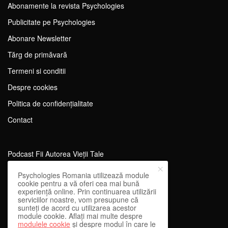
Abonamente la revista Psychologies
Publicitate pe Psychologies
Abonare Newsletter
Tărg de primăvară
Termeni si conditii
Despre cookies
Politica de confidențialitate
Contact
Podcast Fii Autorea Vieții Tale
Evenimente Fii Autoarea Vieții Tale!
Psychologies Romania utilizează module
cookie pentru a vă oferi cea mai bună
SportEdu
experiență online. Prin continuarea utilizării
serviciilor noastre, vom presupune că
Antrenament Mental pentru Sportivi
sunteți de acord cu utilizarea acestor
module cookie. Aflați mai multe despre
Learning Network
modulele cookie
și despre modul în care le