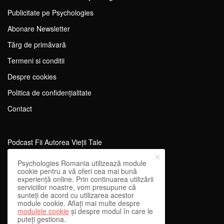
Publicitate pe Psychologies
Abonare Newsletter
Tărg de primăvară
Termeni si conditii
Despre cookies
Politica de confidențialitate
Contact
Podcast Fii Autorea Vieții Tale
Evenimente Fii Autoarea Vieții Tale!
Psychologies Romania utilizează module
cookie pentru a vă oferi cea mai bună
SportEdu
experiență online. Prin continuarea utilizării
serviciilor noastre, vom presupune că
Antrenament Mental pentru Sportivi
sunteți de acord cu utilizarea acestor
module cookie. Aflați mai multe despre
Learning Network
modulele cookie
și despre modul în care le
puteți gestiona.
WEnough