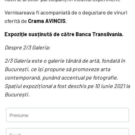
Vernisareava fi acompaniată de o degustare de vinuri
oferită de
Crama AVINCIS
.
Expoziție susținută de către Banca Transilvania.
Despre 2/3 Galeria:
2/3 Galeria este o galerie t
ânără de artă,
fondat
ă în
București, ce își
propune să
promoveze arta
contemporan
ă, punând accentual pe fotografie.
Spațiul expozițional a fost deschis pe 10 iunie 2021 la
București.