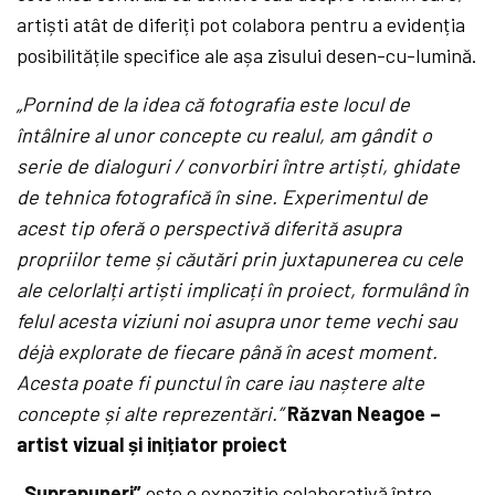
artiști atât de diferiți pot colabora pentru a evidenția
posibilitățile specifice ale așa zisului desen-cu-lumină.
„Pornind de la idea că fotografia este locul de
întâlnire al unor concepte cu realul, am gândit o
serie de dialoguri / convorbiri î
ntre
artiști, ghidate
de tehnica fotografică în sine. Experimentul de
acest tip oferă o perspectivă diferită asupra
propriilor teme ș
i c
ăutări prin juxtapunerea cu cele
ale celorlalți artiști
implica
ți în proiect, formulând în
felul acesta viziuni noi asupra unor teme vechi sau
déjà explorate de fiecare până în acest moment.
Acesta poate fi punctul în care iau naștere alte
concepte și alte reprezentări.”
Ră
zvan Neagoe –
artist vizual și inițiator proiect
„Suprapuneri”
este o expoziție colaborativă între