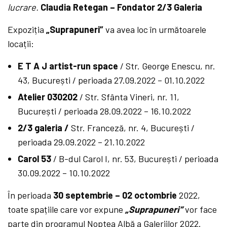
lucrare.
Claudia Retegan
–
Fondator 2/3 Galeria
Expoziția
„Suprapuneri”
va avea loc în următoarele
locații:
E T A J artist-run space
/ Str. George Enescu, nr.
43, București / perioada 27.09.2022 – 01.10.2022
Atelier 030202
/ Str. Sfânta Vineri, nr. 11,
București / perioada 28.09.2022 – 16.10.2022
2/3 galeria /
Str. Franceză, nr. 4, București /
perioada 29.09.2022 – 21.10.2022
Carol 53
/ B-dul Carol I, nr. 53, București / perioada
30.09.2022 – 10.10.2022
În perioada
30 septembrie – 02 octombrie
2022,
toate spațiile care vor expune
„
Suprapuneri
”
vor face
parte din programul Noptea Albă a Galeriilor 2022.