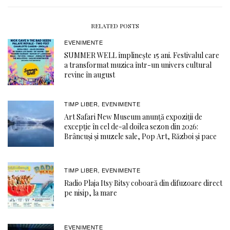
RELATED POSTS
EVENIMENTE
SUMMER WELL împlinește 15 ani. Festivalul care
a transformat muzica într-un univers cultural
revine în august
TIMP LIBER
EVENIMENTE
,
Art Safari New Museum anunță expoziții de
excepție în cel de-al doilea sezon din 2026:
Brâncuși și muzele sale, Pop Art, Război și pace
TIMP LIBER
EVENIMENTE
,
Radio Plaja Itsy Bitsy coboară din difuzoare direct
pe nisip, la mare
EVENIMENTE