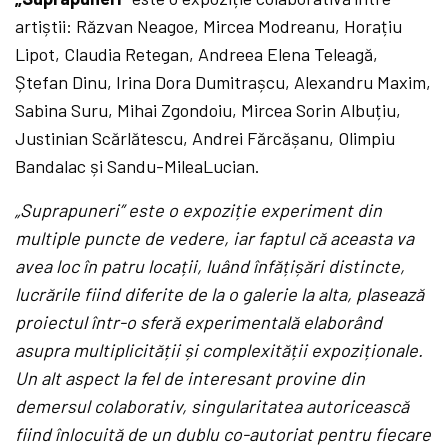
artiștii: Răzvan Neagoe, Mircea Modreanu, Horațiu
Lipot, Claudia Retegan, Andreea Elena Teleagă,
Ștefan Dinu, Irina Dora Dumitrașcu, Alexandru Maxim,
Sabina Suru, Mihai Zgondoiu, Mircea Sorin Albuțiu,
Justinian Scărlătescu, Andrei Fărcășanu, Olimpiu
Bandalac și Sandu-MileaLucian.
„
Suprapuneri”
este o expozi
ție experiment din
multiple puncte de vedere, iar faptul că aceasta va
avea loc în patru locații, luând înfățișă
ri distincte,
lucrările fiind diferite de la o galerie la alta, plasează
proiectul într-o sferă experimentală elaborând
asupra multiplicității și complexității expoziționale.
Un alt aspect la fel de interesant provine din
demersul colaborativ, singularitatea autoricească
fiind înlocuită de un dublu co-autoriat pentru fiecare