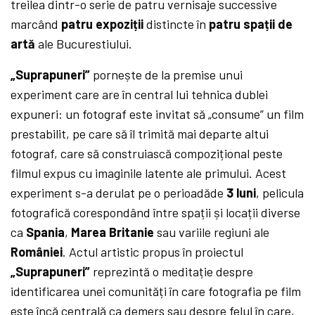
treilea dintr-o serie de patru vernisaje successive
marcând
patru expozi
ț
ii
distincte în
patru spații de
artă
ale Bucurestiului.
„Suprapuneri”
pornește de la premise unui
experiment care are în central lui tehnica dublei
expuneri: un fotograf este invitat să „consume” un film
prestabilit, pe care să îl trimită mai departe altui
fotograf, care să construiască compozițional peste
filmul expus cu imaginile latente ale primului. Acest
experiment s-a derulat pe o perioadăde
3 luni
, pelicula
fotografică corespondând între spații și locații diverse
ca
Spania
,
Marea Britanie
sau variile regiuni ale
Rom
âniei
. Actul artistic propus în proiectul
„Suprapuneri”
reprezintă o meditație despre
identificarea unei comunități în care fotografia pe film
este încă centrală ca demers sau despre felul în care,