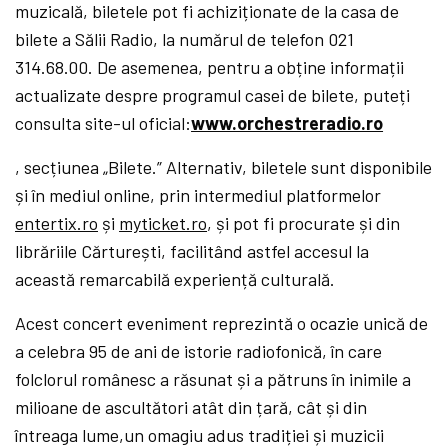
muzicală, biletele pot fi achiziționate de la casa de
bilete a Sălii Radio, la numărul de telefon 021
314.68.00. De asemenea, pentru a obține informații
actualizate despre programul casei de bilete, puteți
consulta site-ul oficial:
www.orchestreradio.ro
, secțiunea „Bilete.” Alternativ, biletele sunt disponibile
și în mediul online, prin intermediul platformelor
entertix.ro
și
myticket.ro
, și pot fi procurate și din
librăriile Cărturești, facilitând astfel accesul la
această remarcabilă experiență culturală.
Acest concert eveniment reprezintă o ocazie unică de
a celebra 95 de ani de istorie radiofonică, în care
folclorul românesc a răsunat și a pătruns în inimile a
milioane de ascultători atât din țară, cât și din
întreaga lume,un omagiu adus tradiției și muzicii