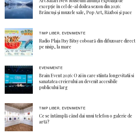
Art Safari New Museum anunță expoziții de
excepție în cel de-al doilea sezon din 2026:
Brâncuși și muzele sale, Pop Art, Război și pace
TIMP LIBER
EVENIMENTE
,
Radio Plaja Itsy Bitsy coboară din difuzoare direct
pe nisip, la mare
EVENIMENTE
Brain Event 2026: O zi in care stiinta longevitatii si
sanatatea creierului au devenit accesibile
publicului larg
TIMP LIBER
EVENIMENTE
,
Ce se întâmplă când dai unui telefon o galerie de
artă?