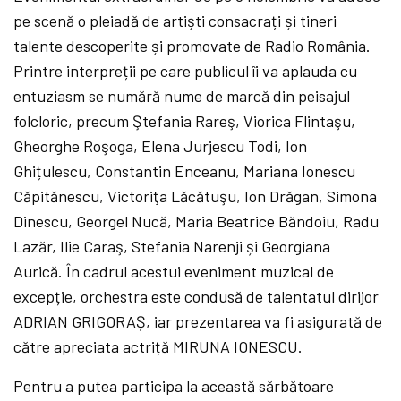
pe scenă o pleiadă de artiști consacrați și tineri
talente descoperite și promovate de Radio România.
Printre interpreții pe care publicul îi va aplauda cu
entuziasm se numără nume de marcă din peisajul
folcloric, precum Ştefania Rareş, Viorica Flintaşu,
Gheorghe Roşoga, Elena Jurjescu Todi, Ion
Ghițulescu, Constantin Enceanu, Mariana Ionescu
Căpitănescu, Victoriţa Lăcătuşu, Ion Drăgan, Simona
Dinescu, Georgel Nucă, Maria Beatrice Băndoiu, Radu
Lazăr, Ilie Caraş, Stefania Narenji și Georgiana
Aurică.
În cadrul acestui eveniment muzical de
excepție, orchestra este condusă de talentatul dirijor
ADRIAN GRIGORAȘ, iar prezentarea va fi asigurată de
către apreciata actriță MIRUNA IONESCU.
Pentru a putea participa la această sărbătoare