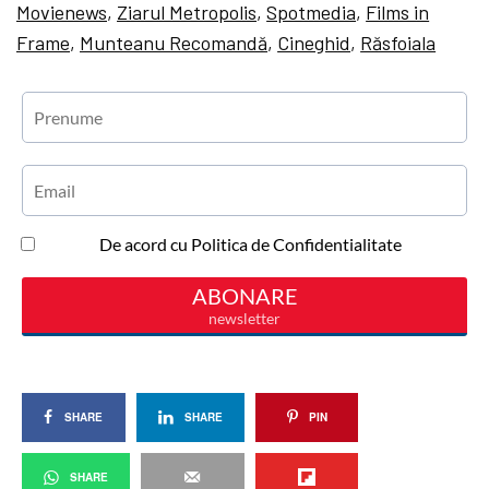
Movienews
,
Ziarul Metropolis
,
Spotmedia
,
Films in
Frame
,
Munteanu Recomandă
,
Cineghid
,
Răsfoiala
SHARE
SHARE
PIN
SHARE