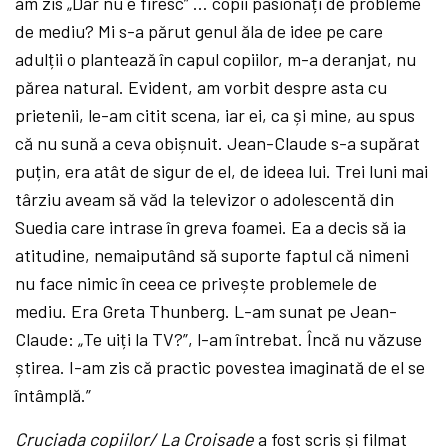
am zis „Dar nu e firesc” … copii pasionați de probleme
de mediu? Mi s-a părut genul ăla de idee pe care
adulții o plantează în capul copiilor, m-a deranjat, nu
părea natural. Evident, am vorbit despre asta cu
prietenii, le-am citit scena, iar ei, ca și mine, au spus
că nu sună a ceva obișnuit. Jean-Claude s-a supărat
puțin, era atât de sigur de el, de ideea lui. Trei luni mai
târziu aveam să văd la televizor o adolescentă din
Suedia care intrase în greva foamei. Ea a decis să ia
atitudine, nemaiputând să suporte faptul că nimeni
nu face nimic în ceea ce privește problemele de
mediu. Era Greta Thunberg. L-am sunat pe Jean-
Claude: „Te uiți la TV?”, l-am întrebat. Încă nu văzuse
știrea. I-am zis că practic povestea imaginată de el se
întâmplă.”
Cruciada copiilor/ La Croisade
a fost scris și filmat