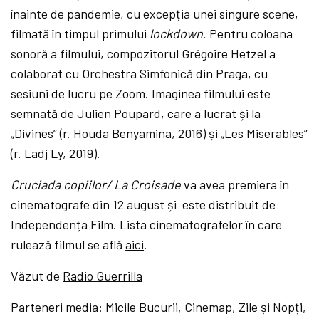
înainte de pandemie, cu excepția unei singure scene,
filmată în timpul primului
lockdown
. Pentru coloana
sonoră a filmului, compozitorul
Grégoire Hetzel a
colaborat cu Orchestra Simfonică din Praga, cu
sesiuni de lucru pe Zoom.
Imaginea filmului este
semnată de
Julien Poupard,
care a lucrat și la
„Divines” (r.
Houda Benyamina
, 2016) și „Les Miserables”
(r.
Ladj Ly, 2019).
Cruciada copiilor/ La Croisade
va avea premiera în
cinematografe din 12 august și
este
distribuit de
Independența Film. Lista cinematografelor în care
rulează filmul se află
aici
.
Văzut de
Radio Guerrilla
Parteneri media:
Micile Bucurii
,
Cinemap
,
Zile și Nopți
,