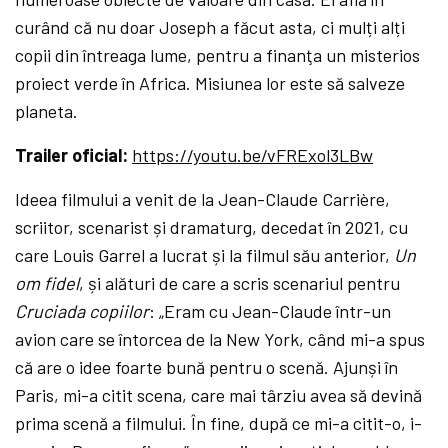
curând că nu doar Joseph a făcut asta, ci mulți alți
copii din întreaga lume, pentru a finanţa un misterios
proiect verde în Africa. Misiunea lor este să salveze
planeta.
Trailer oficial:
https://youtu.be/vFRExol3LBw
Ideea filmului a venit de la
Jean-Claude Carrière,
scriitor, scenarist și dramaturg, decedat în 2021, cu
care
Louis Garrel a lucrat și la filmul său anterior,
Un
om fidel
, și alături de care a scris scenariul pentru
Cruciada copiilor
: „
Eram cu Jean-Claude într-un
avion care se întorcea de la New York, când mi-a spus
că are o idee foarte bună pentru o scenă. Ajunși în
Paris, mi-a citit scena, care mai târziu avea să devină
prima scenă a filmului. În fine, după ce mi-a citit-o, i-