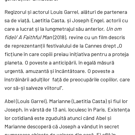
Regizorul și actorul Louis Garrel, alături de partenera
sa de viață, Laetitia Casta, și Joseph Engel, actorii cu
care a lucrat și la lungmetrajul său anterior,
Un om
fidel/ A Faithful Man
(2018), revine cu un film descris
de reprezentanții festivalului de la Cannes drept „O
ficțiune în care copiii preiau inițiativa pentru a proteja
planeta. O poveste a anticipării, în egală măsură
urgentă, amuzantă și încântătoare. O poveste a
înstrăinării adulților față de preocupările copiilor, care
vor să-și salveze viitorul”.
Abel (Louis Garrel), Marianne (Laetitia Casta) și fiul lor
Joseph, în vârstă de 13 ani, locuiesc în Paris. Existența
lor cotidiană este zguduită atunci când Abel și
Marianne descoperă că Joseph a vândut în secret
numeroase obiecte de valoare din casă. Ei află în