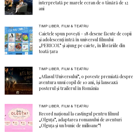
interpretată pe marele ecran de o tânără de 12
ani
TIMP LIBER
FILM & TEATRU
,
Caietele spun povești – 18 desene făcute de copii
și adolescenți intră în universul filmului
„PERICOL” și ajung pe caiete, în librăriile din
toată țara
TIMP LIBER
FILM & TEATRU
,
„Atlasul Universului”, o poveste premiată despre
aventura unui copil de 10 ani, își lansează
posterul și trailerul în România
TIMP LIBER
FILM & TEATRU
,
Record național la castingul pentru filmul
„Olguța”, adaptarea romanului de aventuri
„Olguța și un bunic de milioane”!