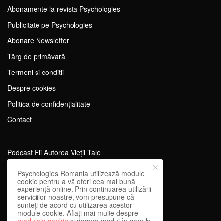
Abonamente la revista Psychologies
Publicitate pe Psychologies
Abonare Newsletter
Tărg de primăvară
Termeni si conditii
Despre cookies
Politica de confidențialitate
Contact
Podcast Fii Autorea Vieții Tale
Evenimente Fii Autoarea Vieții Tale!
Psychologies Romania utilizează module
cookie pentru a vă oferi cea mai bună
SportEdu
experiență online. Prin continuarea utilizării
serviciilor noastre, vom presupune că
Antrenament Mental pentru Sportivi
sunteți de acord cu utilizarea acestor
module cookie. Aflați mai multe despre
Learning Network
modulele cookie
și despre modul în care le