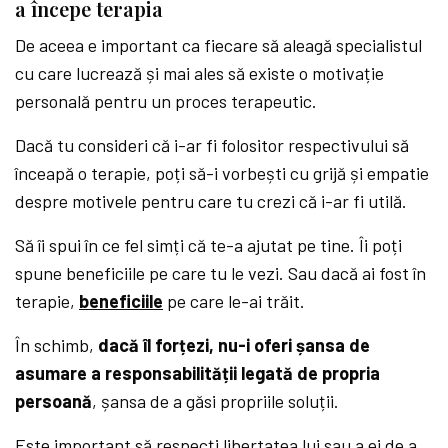
a începe terapia
De aceea e important ca fiecare să aleagă specialistul
cu care lucrează și mai ales să existe o motivație
personală pentru un proces terapeutic.
Dacă tu consideri că i-ar fi folositor respectivului să
înceapă o terapie, poți să-i vorbești cu grijă și empatie
despre motivele pentru care tu crezi că i-ar fi utilă.
Să îi spui în ce fel simți că te-a ajutat pe tine. Îi poți
spune beneficiile pe care tu le vezi. Sau dacă ai fost în
terapie,
beneficiile
pe care le-ai trăit.
În schimb,
dacă îl forțezi, nu-i oferi șansa de
asumare a responsabilității legată de propria
persoană
, șansa de a găsi propriile soluții.
Este important să respecți libertatea lui sau a ei de a