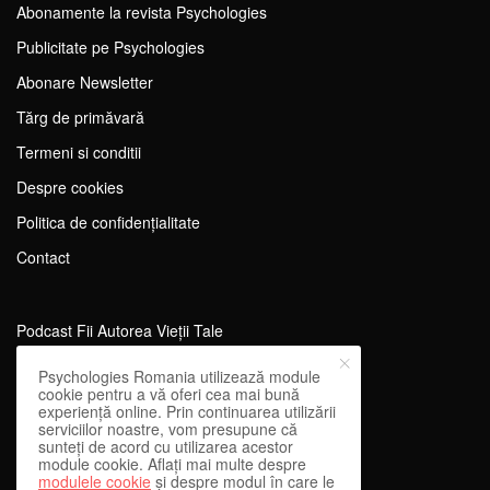
Abonamente la revista Psychologies
Publicitate pe Psychologies
Abonare Newsletter
Tărg de primăvară
Termeni si conditii
Despre cookies
Politica de confidențialitate
Contact
Podcast Fii Autorea Vieții Tale
Evenimente Fii Autoarea Vieții Tale!
Psychologies Romania utilizează module
cookie pentru a vă oferi cea mai bună
SportEdu
experiență online. Prin continuarea utilizării
serviciilor noastre, vom presupune că
Antrenament Mental pentru Sportivi
sunteți de acord cu utilizarea acestor
module cookie. Aflați mai multe despre
Learning Network
modulele cookie
și despre modul în care le