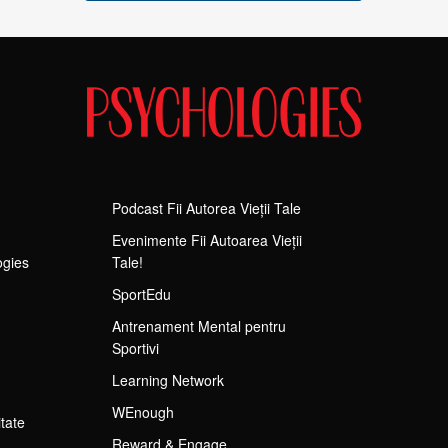
Podcast Fii Autorea Vieții Tale
Evenimente Fii Autoarea Vieții
ogies
Tale!
SportEdu
Antrenament Mental pentru
Sportivi
Learning Network
WEnough
itate
Reward & Engage