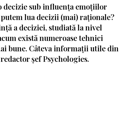
 o decizie sub influența emoțiilor
utem lua decizii (mai) raționale?
nță a deciziei, studiată la nivel
 acum există numeroase tehnici
ai bune. Câteva informații utile din
 redactor șef Psychologies.