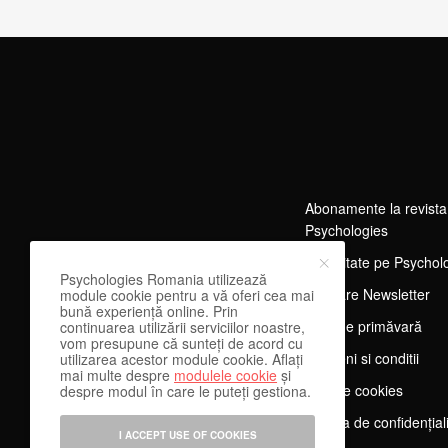
Abonamente la revista
Psychologies
Publicitate pe Psychol
Psychologies Romania utilizează
Abonare Newsletter
module cookie pentru a vă oferi cea mai
bună experiență online. Prin
Tărg de primăvară
continuarea utilizării serviciilor noastre,
vom presupune că sunteți de acord cu
Termeni si conditii
utilizarea acestor module cookie. Aflați
mai multe despre
modulele cookie
și
Despre cookies
despre modul în care le puteți gestiona.
Politica de confidențial
I ACCEPT USE OF COOKIES