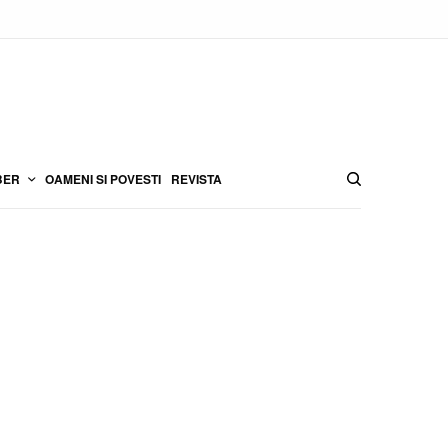
BER
OAMENI SI POVESTI
REVISTA