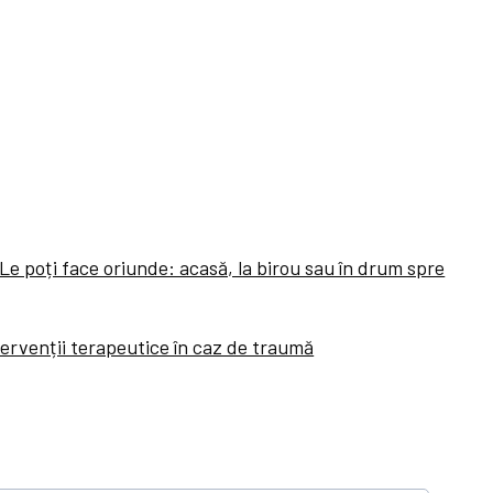
Le poți face oriunde: acasă, la birou sau în drum spre
ervenții terapeutice în caz de traumă