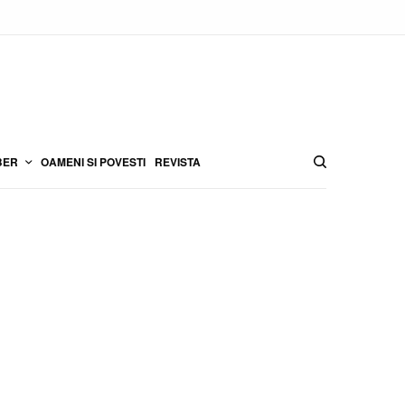
BER
OAMENI SI POVESTI
REVISTA