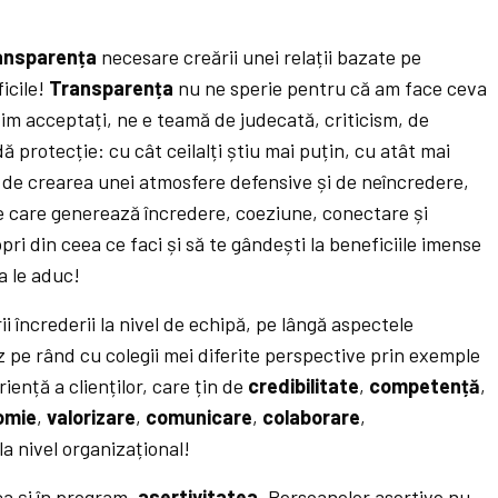
.
ansparența
necesare creării unei relații bazate pe
icile!
Transparența
nu ne sperie pentru că am face ceva
fim acceptați, ne e teamă de judecată, criticism, de
 protecție: cu cât ceilalți știu mai puțin, cu atât mai
c de crearea unei atmosfere defensive și de neîncredere,
care generează încredere, coeziune, conectare și
ri din ceea ce faci și să te gândești la beneficiile imense
a le aduc!
i încrederii la nivel de echipă, pe lângă aspectele
 pe rând cu colegii mei diferite perspective prin exemple
iență a clienților, care țin de
credibilitate
,
competență
,
omie
,
valorizare
,
comunicare
,
colaborare
,
la nivel organizațional!
 ca și în program,
asertivitatea
. Persoanelor asertive nu