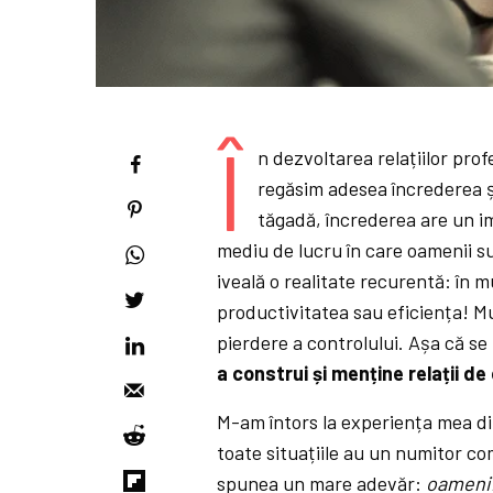
Î
n dezvoltarea relațiilor prof
regăsim adesea încrederea și
tăgadă, încrederea are un im
mediu de lucru în care oamenii su
iveală o realitate recurentă: în 
productivitatea sau eficiența! M
pierdere a controlului. Așa că s
a
construi și menține relații de
M-am întors la experiența mea din
toate situațiile au un numitor c
spunea un mare adevăr:
oamenii