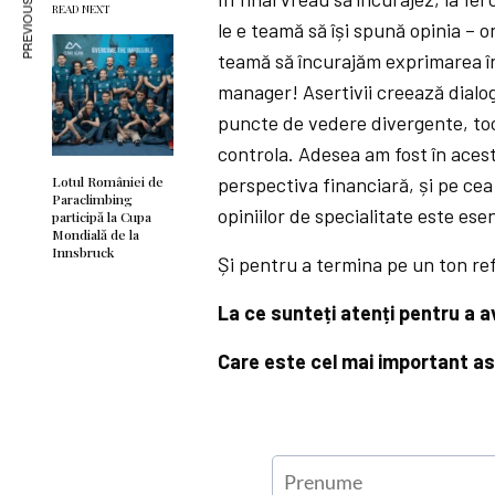
PREVIOUS ARTICLE
READ NEXT
le e teamă să își spună opinia – 
teamă să încurajăm exprimarea în 
manager! Asertivii creează dialog
puncte de vedere divergente, tocm
controla. Adesea am fost în acestă 
Lotul României de
perspectiva financiară, și pe cea
Paraclimbing
opiniilor de specialitate este esen
participă la Cupa
Mondială de la
Innsbruck
Și pentru a termina pe un ton ref
La ce sunteți atenți pentru a a
Care este cel mai important as