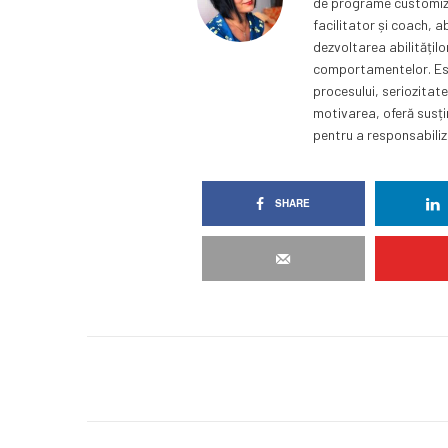
de programe customizat
facilitator și coach, 
dezvoltarea abilitățil
comportamentelor. Este
procesului, seriozitate
motivarea, oferă susți
pentru a responsabiliza
SHARE