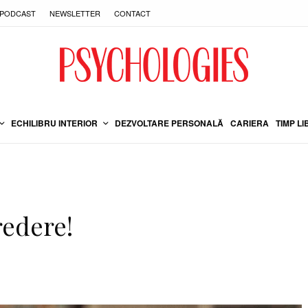
PODCAST
NEWSLETTER
CONTACT
ECHILIBRU INTERIOR
DEZVOLTARE PERSONALĂ
CARIERA
TIMP LI
redere!