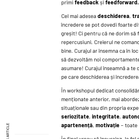
primi
feedback
și
feedforward
Cel mai adesea
deschiderea
,
tr
încredere se pot dovedi foarte dif
greșit! Ci pentru că ne dorim să 
repercusiuni. Creierul ne comandă
bine. Curajul ar însemna ca în lo
să dezvoltăm noi comportamente 
asumare! Curajul înseamnă a te op
pe care deschiderea și încredere
În workshopul dedicat consolidări
menționate anterior, mai abordez
situaționale sau din propria exper
seriozitate
,
integritate
,
auton
apartenență
,
motivație
– toate 
În final vreau să încurajez, la fel