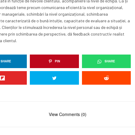
e în funcție de nevoile clientului, acompaniere la nivel de echipă. Ca și
abordează teme precum comunicarea eficientă la nivel organizațional,
or manageriale, schimbări la nivel organizațional, schimbarea
 caracterizată de o bună intuiție, capacitate de evaluare a situației, a
. Clienților le stimulează încrederea la nivel personal sau de echipă și
nere prin schimbarea de perspective, dă feedback constructiv realist
 clientul.
SHARE
PIN
SHARE
View Comments (0)