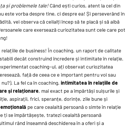
ța și problemele tale!
Când ești curios, atent la cel din
u este vorba despre tine, ci despre ea! Și perseverând în
dită, vei observa că ceilalți încep să te placă și să aibă
! Persoanele care exersează curiozitatea sunt cele care pot
ing!
n relațiile de business! În coaching, un raport de calitate
tabili decât construind încredere și intimitate în relație.
 experimentat coaching-ul, ați observat curiozitatea
teresează, față de ceea ce e important pentru voi sau
, nu?). La fel ca în coaching,
intimitatea în relațiile de
re și relaționare
, mai exact pe a împărtăși suișurile și
ie, aspirații, frici, speranțe, dorințe, zile bune și
 emoțională
pe care cealaltă persoană o simte în relație
e ți se împărtășește, tratezi cealaltă persoană
 ultimul rând înseamnă deschiderea în a oferi și a