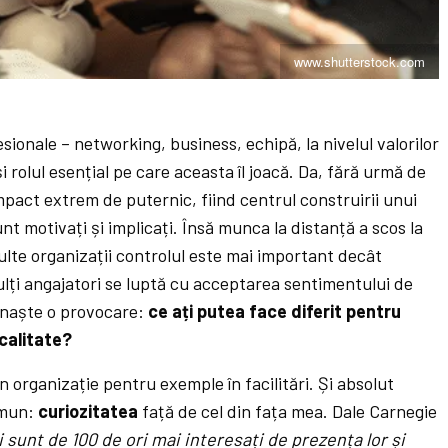
www.shutterstock.com
esionale – networking, business, echipă, la nivelul valorilor
 rolul esențial pe care aceasta îl joacă. Da, fără urmă de
pact extrem de puternic, fiind centrul construirii unui
nt motivați și implicați. Însă munca la distanță a scos la
multe organizații controlul este mai important decât
ulți angajatori se luptă cu acceptarea sentimentului de
e naște o provocare:
ce ați putea face diferit pentru
 calitate?
 organizație pentru exemple în facilitări. Și absolut
omun:
curiozitatea
față de cel din fața mea. Dale Carnegie
 sunt de 100 de ori mai interesați de prezența lor și