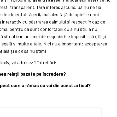
onest, transparent, fără interes ascuns. Să nu ne fie
detrimentul tăcerii, mai ales față de opiniile unui
 interactiv cu păstrarea calmului și respect în caz de
ai pentru că sunt confortabili cu a nu știi, a nu
situație în anii mei de negocieri: e imposibil să știi și
 legală și multe altele. Nici nu e important: acceptarea
țială și e ok să nu știm!
lexiv, vă adresez 2 întrebări:
vea relații bazate pe încredere?
pect care a rămas cu voi din acest articol?