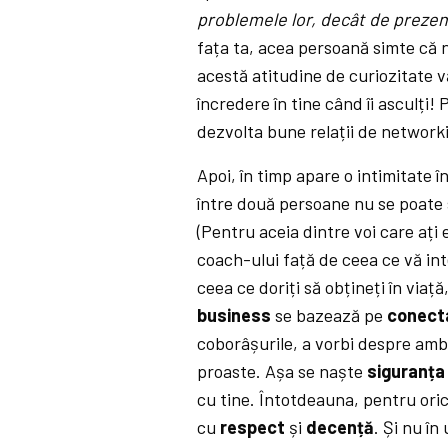
problemele lor, decât de prezen
fața ta, acea persoană simte că n
acestă atitudine de curiozitate vă
încredere în tine când îi asculți
dezvolta bune relații de network
Apoi, în timp apare o intimitate î
între două persoane nu se poate s
(Pentru aceia dintre voi care ați
coach-ului față de ceea ce vă in
ceea ce doriți să obțineți în viață
business
se bazează pe
conecta
coborâșurile, a vorbi despre ambiț
proaste. Așa se naște
siguranța
cu tine. Întotdeauna, pentru oric
cu
respect
și
decență
. Și nu în