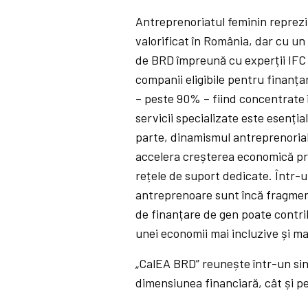
Antreprenoriatul feminin reprezi
valorificat în România, dar cu un
de BRD împreună cu experții IFC 
companii eligibile pentru finanțar
– peste 90% – fiind concentrate î
servicii specializate este esenția
parte, dinamismul antreprenorial 
accelera creșterea economică pr
rețele de suport dedicate. Într-u
antreprenoare sunt încă fragment
de finanțare de gen poate contrib
unei economii mai incluzive și mai
„CalEA BRD” reunește într-un sin
dimensiunea financiară, cât și pe