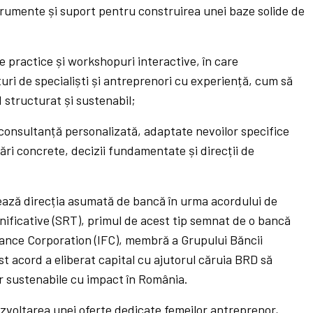
trumente și suport pentru construirea unei baze solide de
e practice și workshopuri interactive, în care
turi de specialiști și antreprenori cu experiență, cum să
 structurat și sustenabil;
consultanță personalizată, adaptate nevoilor specifice
ări concrete, decizii fundamentate și direcții de
ază direcția asumată de bancă în urma acordului de
emnificative (SRT), primul de acest tip semnat de o bancă
ance Corporation (IFC), membră a Grupului Băncii
st acord a eliberat capital cu ajutorul căruia BRD să
r sustenabile cu impact în România.
zvoltarea unei oferte dedicate femeilor antreprenor,