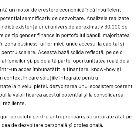
ntă un motor de creștere economică încă insuficient
 potențial semnificativ de dezvoltare. Analizele realizate
indică existența unui univers de aproximativ 30.000 de
e de tip gender finance în portofoliul băncii, majoritatea
n zona business-urilor mici, unde accesul la capital și
l pentru scalare. Această bază solidă reflectă, pe de o
al femeilor și, pe de altă parte, oportunitatea reală de a
intr-un acces îmbunătățit la finanțare, know-how și
n context în care soluțiile integrate pentru
ate la nivelul pieței, dezvoltarea unui ecosistem coerent
ui la valorificarea acestui potențial și la consolidarea
 reziliente.
gur loc soluții pentru antreprenoare, structurate atât pe
 cea de dezvoltare personală și profesională.