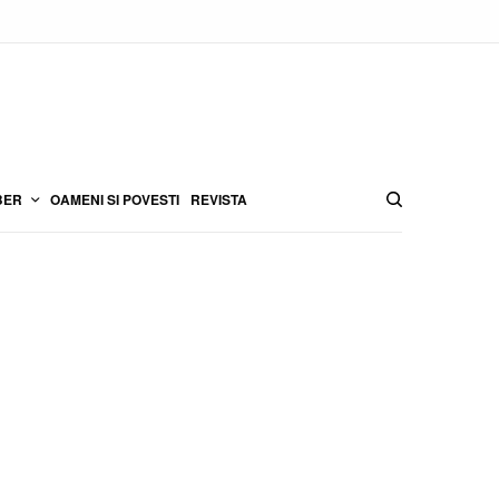
BER
OAMENI SI POVESTI
REVISTA