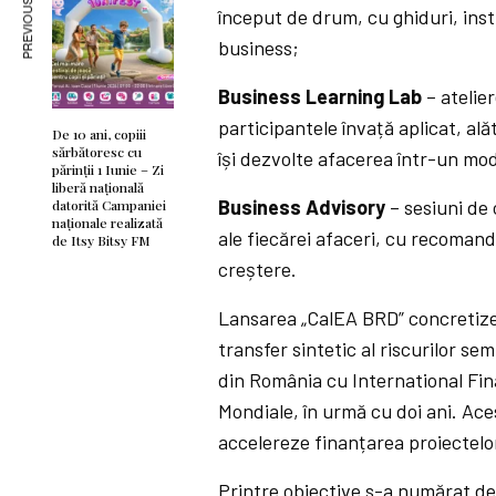
PREVIOUS ARTICLE
început de drum, cu ghiduri, ins
business;
Business Learning Lab
– atelier
participantele învață aplicat, ală
De 10 ani, copiii
sărbătoresc cu
își dezvolte afacerea într-un mod
părinții 1 Iunie – Zi
liberă națională
Business Advisory
– sesiuni de 
datorită Campaniei
naționale realizată
ale fiecărei afaceri, cu recomand
de Itsy Bitsy FM
creștere.
Lansarea „CalEA BRD” concretize
transfer sintetic al riscurilor s
din România cu International Fin
Mondiale, în urmă cu doi ani. Ace
accelereze finanțarea proiectelo
Printre obiective s-a numărat de