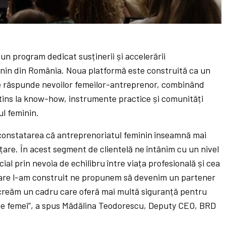
un program dedicat susținerii și accelerării
inin din România. Noua platformă este construită ca un
e răspunde nevoilor femeilor-antreprenor, combinând
extins la know-how, instrumente practice și comunități
l feminin.
 constatarea că antreprenoriatul feminin înseamnă mai
țare. În acest segment de clientelă ne întânim cu un nivel
ial prin nevoia de echilibru între viața profesională și cea
care l-am construit ne propunem să devenim un partener
 creăm un cadru care oferă mai multă siguranță pentru
de femei”, a spus Mădălina Teodorescu, Deputy CEO, BRD