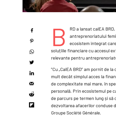
B
RD a lansat calEA BRD, 
antreprenoriatului fem
ecosistem integrat car
soluțiile financiare cu accesul 
relevante pentru antreprenoriatu
”Cu „CalEA BRD” am pornit de la
mult decât simplul acces la finan
de complexitate mai mare, în spec
personală. Prin ecosistemul pe 
de parcurs pe termen lung și să
dezvoltarea afacerilor conduse 
Groupe Société Générale.