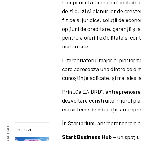
Componenta financiară include o 
de zi cu zi și planurilor de creș
fizice și juridice, soluții de eco
opțiuni de creditare, garanții și
pentru a oferi flexibilitate și co
maturitate.
Diferențiatorul major al platfor
care adresează una dintre cele m
cunoștințe aplicate, și mai ales 
Prin „CalEA BRD”, antreprenoarel
dezvoltare construite în jurul pl
ecosisteme de educație antrepre
În Startarium, antreprenoarele au,
READ NEXT
Start Business Hub
– un spațiu 