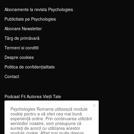
Abonamente la revista Psychologies
Publicitate pe Psychologies
Abonare Newsletter
Tărg de primăvară
Termeni si conditii
Despre cookies
Politica de confidențialitate
Contact
Podcast Fii Autorea Vieții Tale
Evenimente Fii Autoarea Vieții Tale!
Psychologies Romania utilizează module
cookie pentru a vă oferi cea mai bună
SportEdu
experiență online. Prin continuarea utilizării
serviciilor noastre, vom presupune că
Antrenament Mental pentru Sportivi
sunteți de acord cu utilizarea acestor
module cookie. Aflați mai multe despre