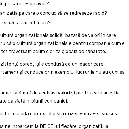
le pe care le-am avut?
ganizația pe care o conduc să se redreseze rapid?
cred să fac acest lucru?
ultură organizațională solidă, bazată de valori în care
tru că o cultură organizațională e pentru companie cum e
ă tot traversăm acum o criză globală de sănătate.
rezistență corecți și e condusă de un leader care
rtament și conduce prin exemplu, lucrurile nu au cum să
ameni animați de aceleași valori și pentru care aceștia
ate da viață misiunii companiei.
sta, în ciuda contextului și a crizei, vom avea succes.
ă ne întoarcem la DE CE-ul fiecărei organizațîi, la