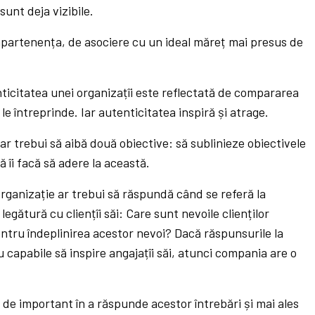
sunt deja vizibile.
partenența, de asociere cu un ideal măreț mai presus de
nticitatea unei organizațîi este reflectată de compararea
 le întreprinde. Iar autenticitatea inspiră și atrage.
ar trebui să aibă două obiective: să sublinieze obiectivele
ă îi facă să adere la această.
 organizație ar trebui să răspundă când se referă la
 legătură cu cliențîi săi: Care sunt nevoile clienților
tru îndeplinirea acestor nevoi? Dacă răspunsurile la
u capabile să inspire angajațîi săi, atunci compania are o
de important în a răspunde acestor întrebări și mai ales