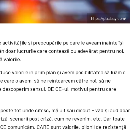
https://pixabay.com/
e activitățile și preocupările pe care le aveam înainte își
ân doar lucrurile care contează cu adevărat pentru noi.
ă valorile.
ce valorile în prim plan și avem posibilitatea să luăm o
pe care o avem, să ne reîntoarcem către noi, să ne
 ne descoperim sensul, DE CE-ul, motivul pentru care
, peste tot unde citesc, mă uit sau discut – văd și aud doar
ă, scenarii post criză, cum ne revenim, etc. Dar toate
 CE comunicăm, CARE sunt valorile, pilonii de rezistență