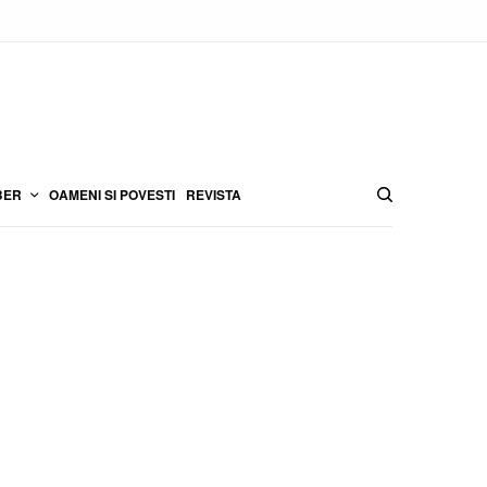
BER
OAMENI SI POVESTI
REVISTA