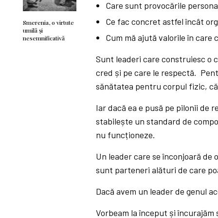
Care sunt provocările persona
Ce fac concret astfel încât or
Smerenia, o virtute
umilă și
Cum mă ajută valorile în care 
nesemnificativă
Sunt leaderi care construiesc o c
cred și pe care le respectă. Pen
sănătatea pentru corpul fizic, c
Iar dacă ea e pusă pe pilonii de 
stabilește un standard de compo
nu funcționeze.
Un leader care se înconjoară de o
sunt parteneri alături de care po
Dacă avem un leader de genul ace
Vorbeam la început și încurajăm s