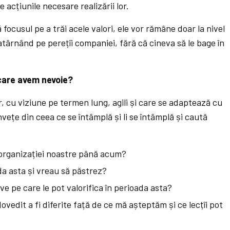
e acțiunile necesare realizării lor.
ă focusul pe a trăi acele valori, ele vor rămâne doar la nivel
 atârnând pe perețîi companiei, fără că cineva să le bage în
care avem nevoie?
r, cu viziune pe termen lung, agili și care se adaptează cu
vețe din ceea ce se întâmplă și li se întâmplă și caută
 organizației noastre până acum?
da asta și vreau să păstrez?
e pe care le pot valorifica în perioada asta?
ovedit a fi diferite față de ce mă așteptăm și ce lecțîi pot