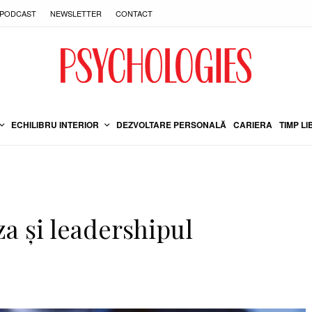
PODCAST
NEWSLETTER
CONTACT
ECHILIBRU INTERIOR
DEZVOLTARE PERSONALĂ
CARIERA
TIMP LI
za și leadershipul