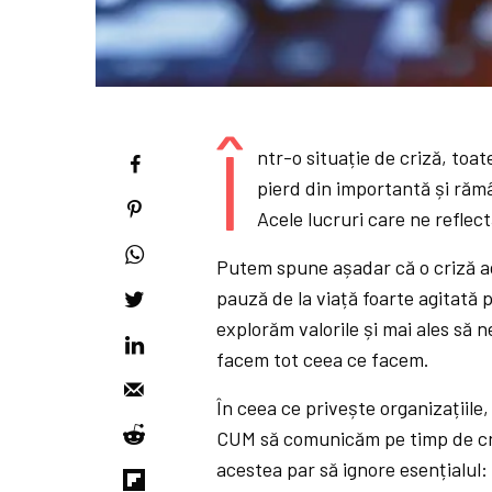
Î
ntr-o situație de criză, toat
pierd din importantă și răm
Acele lucruri care ne reflect
Putem spune așadar că o criză adu
pauză de la viață foarte agitată 
explorăm valorile și mai ales să
facem tot ceea ce facem.
În ceea ce privește organizațiile
CUM să comunicăm pe timp de criz
acestea par să ignore esențialul: