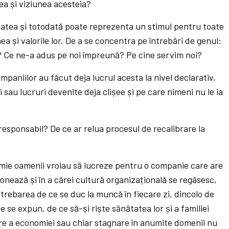
ea și viziunea acesteia?
atea și totodată poate reprezenta un stimul pentru toate
nea și valorile lor. De a se concentra pe întrebări de genul:
? Ce ne-a adus pe noi împreună? Pe cine servim noi?
paniilor au făcut deja lucrul acesta la nivel declarativ,
i sau lucruri devenite deja clișee și pe care nimeni nu le ia
responsabil? De ce ar relua procesul de recalibrare la
mie oamenii vroiau să lucreze pentru o companie care are
zonează și în a cărei cultură organizațională se regăsesc,
trebarea de ce se duc la muncă în fiecare zi, dincolo de
 se expun, de ce să-și riște sănătatea lor și a familiei
ire a economiei sau chiar stagnare în anumite domenii nu