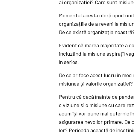
ai organizației? Care sunt misiun
Momentul acesta oferă oportunit
organizațiile de a reveni la misiu
De ce există organizația noastră
Evident că marea majoritate a com
incluzând la misiune aspirațîi vag
în serios.
De ce ar face acest lucru în mod 
misiunea și valorile organizației?
Pentru că dacă înainte de pande
o viziune și o misiune cu care re
acum își vor pune mai puternic în
asigurarea nevoilor primare. De ce
lor? Perioada această de încetin