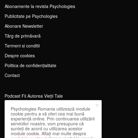
Abonamente la revista Psychologies
Publicitate pe Psychologies
Abonare Newsletter
Tărg de primăvară
Termeni si conditii
Despre cookies
Politica de confidențialitate
Contact
Podcast Fii Autorea Vieții Tale
Evenimente Fii Autoarea Vieții Tale!
Psychologies Romania utilizează module
cookie pentru a vă oferi cea mai bună
SportEdu
experiență online. Prin continuarea utilizării
serviciilor noastre, vom presupune că
Antrenament Mental pentru Sportivi
sunteți de acord cu utilizarea acestor
module cookie. Aflați mai multe despre
Learning Network