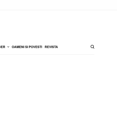
BER
OAMENI SI POVESTI
REVISTA