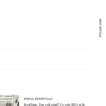
NEXT ARTICLE
SFATUL EXPERTULUI
Scrii bine. Dar ești găsit? Ce este SEO și de