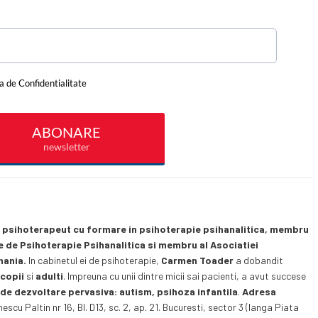
psihoterapeut cu formare in psihoterapie psihanalitica, membru
 de Psihoterapie Psihanalitica si membru al Asociatiei
mania.
In cabinetul ei de psihoterapie,
Carmen Toader
a dobandit
u
copii
si
adulti
. Impreuna cu unii dintre micii sai pacienti, a avut succese
 de dezvoltare pervasiva: autism, psihoza infantila
.
Adresa
escu Paltin nr 16, Bl. D13, sc. 2, ap. 21. Bucuresti, sector 3 (langa Piata