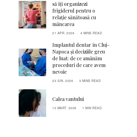
să îți organizezi
frigiderul pentru o
relație sănătoasă cu
mâncarea
21 APR. 2026
4 MINS READ
Implantul dentar în Cluj-
Napoca și deciziile greu
de luat: de ce amânăm
proceduri de care avem
nevoie
23 IUN. 2026
3 MINS READ
Calea vantului
10 MART. 2009
1 MIN READ