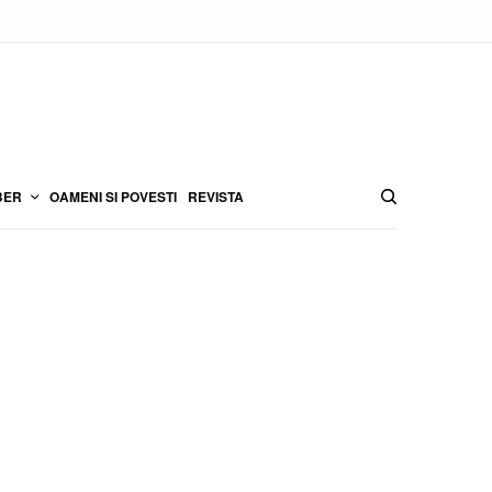
BER
OAMENI SI POVESTI
REVISTA