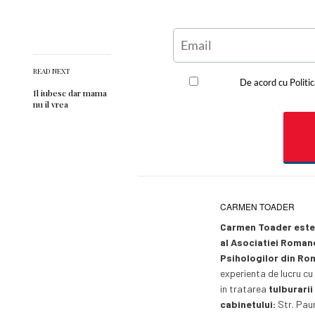
READ NEXT
Il iubesc dar mama
nu il vrea
CARMEN TOADER
Carmen Toader este 
al Asociatiei Romane
Psihologilor din Ro
experienta de lucru c
in tratarea
tulburarii
cabinetului:
Str. Paun