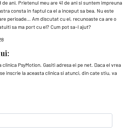
8 de ani. Prietenul meu are 41 de ani si suntem impreuna
stra consta in faptul ca el a inceput sa bea. Nu este
, are perioade… Am discutat cu el, recunoaste ca are o
tuiti sa ma port cu el? Cum pot sa-l ajut?
28
ui:
 clinica PsyMotion. Gasiti adresa ei pe net. Daca el vrea
e inscrie la aceasta clinica si atunci, din cate stiu, va