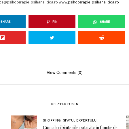
ce@psihoterapie-psihanalitica.ro
www.psihoterapie-psihanalitica.ro
SHARE
PIN
SHARE
View Comments (0)
RELATED POSTS
SHOPPING
SFATUL EXPERTULUI
,
Cum alegi bijuteriile potrivite în funcție de