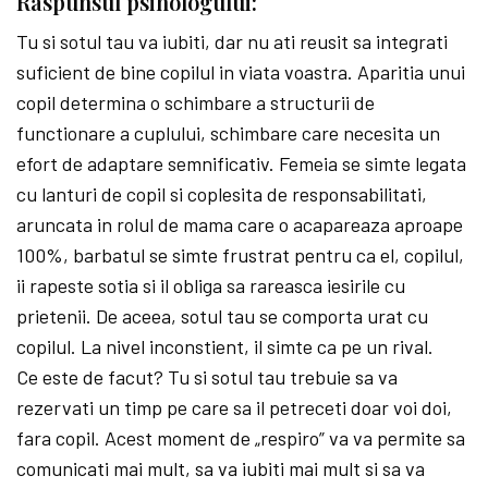
Raspunsul psihologului:
Tu si sotul tau va iubiti, dar nu ati reusit sa integrati
suficient de bine copilul in viata voastra. Aparitia unui
copil determina o schimbare a structurii de
functionare a cuplului, schimbare care necesita un
efort de adaptare semnificativ. Femeia se simte legata
cu lanturi de copil si coplesita de responsabilitati,
aruncata in rolul de mama care o acapareaza aproape
100%, barbatul se simte frustrat pentru ca el, copilul,
ii rapeste sotia si il obliga sa rareasca iesirile cu
prietenii. De aceea, sotul tau se comporta urat cu
copilul. La nivel inconstient, il simte ca pe un rival.
Ce este de facut? Tu si sotul tau trebuie sa va
rezervati un timp pe care sa il petreceti doar voi doi,
fara copil. Acest moment de „respiro” va va permite sa
comunicati mai mult, sa va iubiti mai mult si sa va