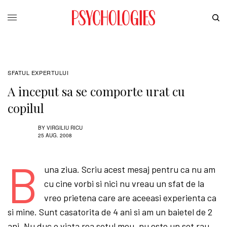
SFATUL EXPERTULUI
A inceput sa se comporte urat cu
copilul
BY
VIRGILIU RICU
25 AUG. 2008
B
una ziua. Scriu acest mesaj pentru ca nu am
cu cine vorbi si nici nu vreau un sfat de la
vreo prietena care are aceeasi experienta ca
si mine. Sunt casatorita de 4 ani si am un baietel de 2
ani. Nu duc o viata rea sotul meu, nu este un sot rau,