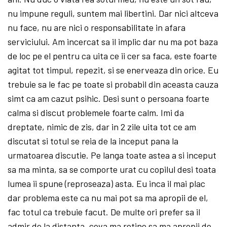
nu impune reguli, suntem mai libertini. Dar nici altceva
nu face, nu are nici o responsabilitate in afara
serviciului. Am incercat sa il implic dar nu ma pot baza
de loc pe el pentru ca uita ce ii cer sa faca, este foarte
agitat tot timpul, repezit, si se enerveaza din orice. Eu
trebuie sa le fac pe toate si probabil din aceasta cauza
simt ca am cazut psihic. Desi sunt o persoana foarte
calma si discut problemele foarte calm. Imi da
dreptate, nimic de zis, dar in 2 zile uita tot ce am
discutat si totul se reia de la inceput pana la
urmatoarea discutie. Pe langa toate astea a si inceput
sa ma minta, sa se comporte urat cu copilul desi toata
lumea ii spune (reproseaza) asta. Eu inca il mai plac
dar problema este ca nu mai pot sa ma apropii de el,
fac totul ca trebuie facut. De multe ori prefer sa il
admir de la distanta, ceva ma retine sa ma apropii de