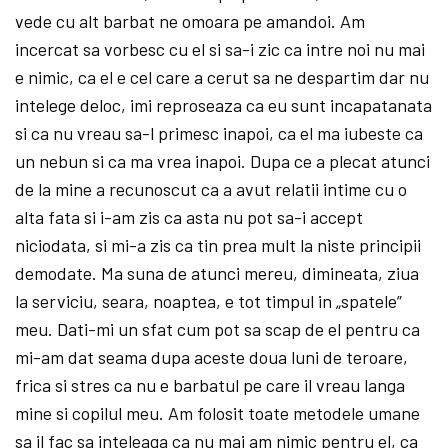
vede cu alt barbat ne omoara pe amandoi. Am
incercat sa vorbesc cu el si sa-i zic ca intre noi nu mai
e nimic, ca el e cel care a cerut sa ne despartim dar nu
intelege deloc, imi reproseaza ca eu sunt incapatanata
si ca nu vreau sa-l primesc inapoi, ca el ma iubeste ca
un nebun si ca ma vrea inapoi. Dupa ce a plecat atunci
de la mine a recunoscut ca a avut relatii intime cu o
alta fata si i-am zis ca asta nu pot sa-i accept
niciodata, si mi-a zis ca tin prea mult la niste principii
demodate. Ma suna de atunci mereu, dimineata, ziua
la serviciu, seara, noaptea, e tot timpul in „spatele”
meu. Dati-mi un sfat cum pot sa scap de el pentru ca
mi-am dat seama dupa aceste doua luni de teroare,
frica si stres ca nu e barbatul pe care il vreau langa
mine si copilul meu. Am folosit toate metodele umane
sa il fac sa inteleaga ca nu mai am nimic pentru el, ca