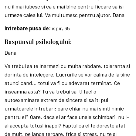
nu il mai iubesc si ca e mai bine pentru fiecare sa isi
urmeze calea lui. Va multumesc pentru ajutor, Dana
Intrebare pusa de:
ispir, 35
Raspunsul psihologului:
Dana,
Va trebui sa te inarmezi cu multa rabdare, toleranta si
dorinta de intelegere. Lucrurile se vor calma de la sine
atunci cand… totul va fi cu adevarat terminat. Ce
inseamna asta? Tu va trebui sa-ti faci o
autoexaminare extrem de sincera si sa iti pui
urmatoarele intrebari: oare chiar nu mai simti nimic
pentru el? Oare, daca el ar face unele schimbari, nu l-
ai accepta totusi inapoi? Faptul ca el te doreste atat
de mult, pe langa teroare, frica si stress, nu te si