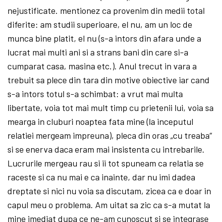
nejustificate. mentionez ca provenim din medii total
diferite: am studii superioare, el nu, am un loc de
munca bine platit, el nu (s-a intors din afara unde a
lucrat mai multi ani si a strans bani din care si-a
cumparat casa, masina etc.). Anul trecut in vara a
trebuit sa plece din tara din motive obiective iar cand
s-a intors totul s-a schimbat: a vrut mai multa
libertate, voia tot mai mult timp cu prietenii lui, voia sa
mearga in cluburi noaptea fata mine (la inceputul
relatiei mergeam impreuna), pleca din oras „cu treaba”
si se enerva daca eram mai insistenta cu intrebarile.
Lucrurile mergeau rau si ii tot spuneam ca relatia se
raceste si ca nu mai e ca inainte, dar nu imi dadea
dreptate si nici nu voia sa discutam, zicea ca e doar in
capul meu o problema. Am uitat sa zic ca s-a mutat la
mine imediat dupa ce ne-am cunoscut si se integrase