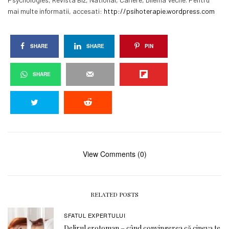
mai multe informatii, accesati:
http://psihoterapie.wordpress.com
SHARE
SHARE
PIN
SHARE
View Comments (0)
RELATED POSTS
SFATUL EXPERTULUI
Delirul erotoman – când convingerea că cineva te