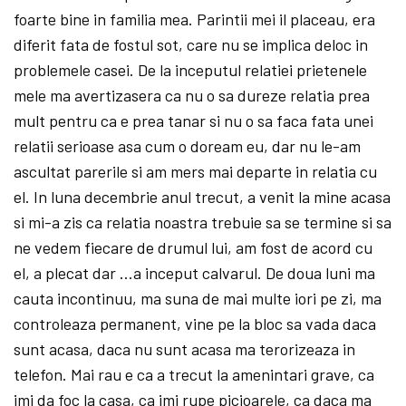
foarte bine in familia mea. Parintii mei il placeau, era
diferit fata de fostul sot, care nu se implica deloc in
problemele casei. De la inceputul relatiei prietenele
mele ma avertizasera ca nu o sa dureze relatia prea
mult pentru ca e prea tanar si nu o sa faca fata unei
relatii serioase asa cum o doream eu, dar nu le-am
ascultat parerile si am mers mai departe in relatia cu
el. In luna decembrie anul trecut, a venit la mine acasa
si mi-a zis ca relatia noastra trebuie sa se termine si sa
ne vedem fiecare de drumul lui, am fost de acord cu
el, a plecat dar …a inceput calvarul. De doua luni ma
cauta incontinuu, ma suna de mai multe iori pe zi, ma
controleaza permanent, vine pe la bloc sa vada daca
sunt acasa, daca nu sunt acasa ma terorizeaza in
telefon. Mai rau e ca a trecut la amenintari grave, ca
imi da foc la casa, ca imi rupe picioarele, ca daca ma