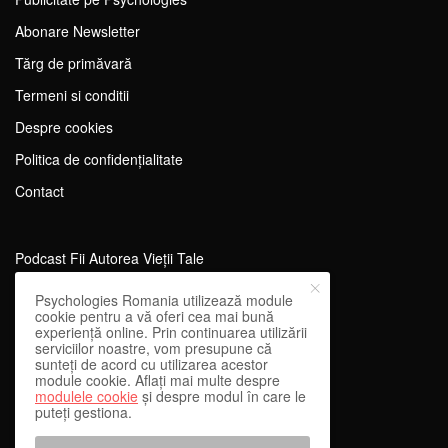
Abonare Newsletter
Tărg de primăvară
Termeni si conditii
Despre cookies
Politica de confidențialitate
Contact
Podcast Fii Autorea Vieții Tale
Evenimente Fii Autoarea Vieții Tale!
Psychologies Romania utilizează module
cookie pentru a vă oferi cea mai bună
SportEdu
experiență online. Prin continuarea utilizării
serviciilor noastre, vom presupune că
Antrenament Mental pentru Sportivi
sunteți de acord cu utilizarea acestor
module cookie. Aflați mai multe despre
Learning Network
modulele cookie
și despre modul în care le
puteți gestiona.
WEnough