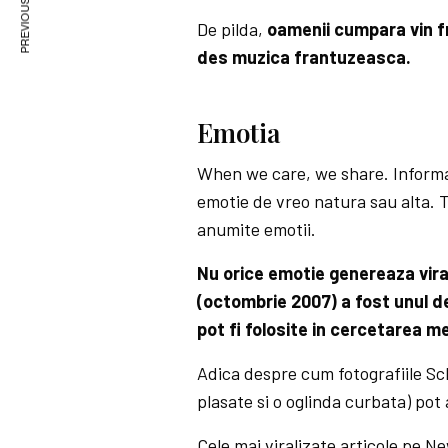
PREVIOUS ARTICLE
De pilda,
oamenii cumpara vin f
des muzica frantuzeasca.
Emotia
When we care, we share. Informat
emotie de vreo natura sau alta.
anumite emotii.
Nu orice emotie genereaza viral
(octombrie 2007) a fost unul de
pot fi folosite in cercetarea m
Adica despre cum fotografiile Sch
plasate si o oglinda curbata) pot a
Cele mai viralizate articole pe N