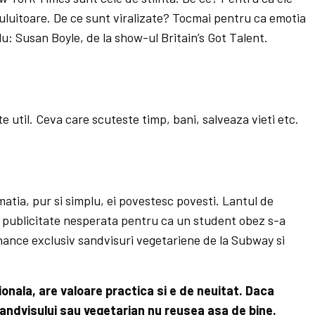
uluitoare. De ce sunt viralizate? Tocmai pentru ca emotia
u: Susan Boyle, de la show-ul Britain’s Got Talent.
e util. Ceva care scuteste timp, bani, salveaza vieti etc.
a­tia, pur si simplu, ei povestesc povesti. Lantul de
 publicitate nesperata pentru ca un student obez s-a
anan­ce exclusiv sandvisuri vegetariene de la Subway si
onala, are valoare practica si e de neuitat. Daca
ndvisului sau vegetarian nu reusea asa de bine.