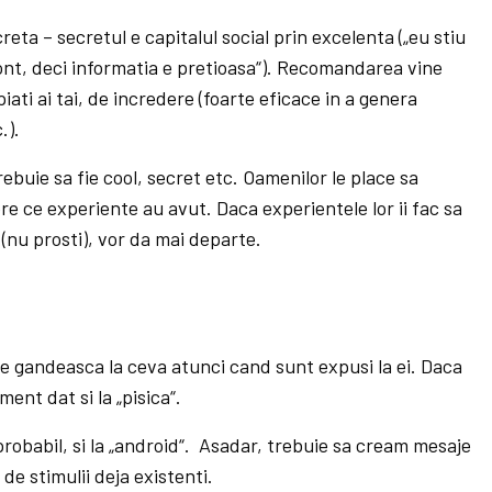
reta – secretul e capitalul social prin excelenta („eu stiu
 pont, deci informatia e pretioasa“). Recomandarea vine
iati ai tai, de incredere (foarte eficace in a genera
.).
ebuie sa fie cool, secret etc. Oamenilor le place sa
pre ce experiente au avut. Daca experientele lor ii fac sa
ti (nu prosti), vor da mai departe.
 se gandeasca la ceva atunci cand sunt expusi la ei. Daca
ment dat si la „pisica“.
probabil, si la „android“. Asadar, trebuie sa cream mesaje
e stimulii deja existenti.