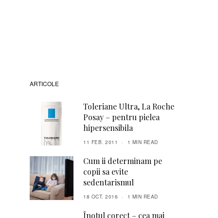
ARTICOLE
Toleriane Ultra, La Roche
Posay – pentru pielea
hipersensibila
11 FEB. 2011
1 MIN READ
Cum ii determinam pe
copii sa evite
sedentarismul
18 OCT. 2016
1 MIN READ
Înotul corect – cea mai