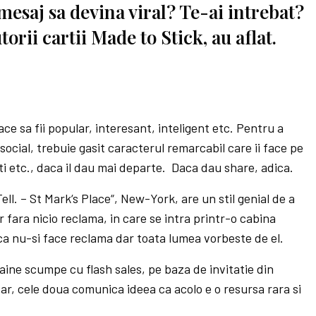
esaj sa devina viral? Te-ai intrebat?
orii cartii Made to Stick, au aflat.
face sa fii popular, interesant, inteligent etc. Pentru a
social, trebuie gasit caracterul remarcabil care ii face pe
ti etc., daca il dau mai departe. Daca dau share, adica.
ll. – St Mark‘s Place“, New-York, are un stil genial de a
fara nicio reclama, in care se intra printr-o cabina
ca nu-si face reclama dar toata lumea vorbeste de el.
aine scumpe cu flash sales, pe baza de invitatie din
r, cele doua comunica ideea ca acolo e o resursa rara si