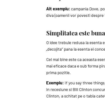
Alt exemplu:
campania Dove, pov
diva (oamenii vor povesti despre 
Simplitatea este buna
O idee trebuie redusa la esen­ta 
„decojita“ pana la esenta ei con
Cel mai bine este ca aceasta esen
mai eficace daca e sub forma pira
prima pozitie.
Exemplu:
If you say three things
in recesiune si Bill Clinton conc
Clinton, a schitat pe o tabla cat