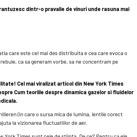
rantuzesc dintr-o pravalie de vinuri unde rasuna mai
ia care este cel mai des distribuita e cea care evoca o
 Trebuie, ca sa generam vorbe, sa ne concentram pe
itate! Cel mai viralizat articol din New York Times
spre Cum teoriile despre dinamica gazelor si fluidelor
edicala.
ilieren (in care o sursa mica de lumina, lentile corect
juta la vizionarea fluctuatiilor de aer.
ew York Times sunt cele de stiinta. De ce? Pentru ca ele