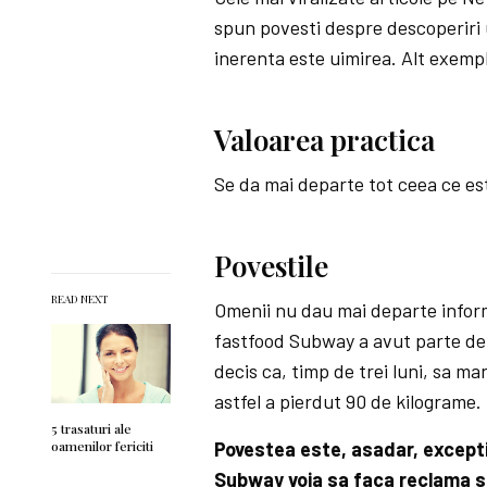
spun povesti despre descoperiri 
inerenta este uimirea. Alt exempl
Valoarea practica
Se da mai departe tot ceea ce est
Povestile
READ NEXT
Omenii nu dau mai departe infor­m
fastfood Subway a avut parte de
decis ca, timp de trei luni, sa m
astfel a pierdut 90 de kilograme.
5 trasaturi ale
Povestea este, asadar, excepti
oamenilor fericiti
Subway voia sa faca reclama sa