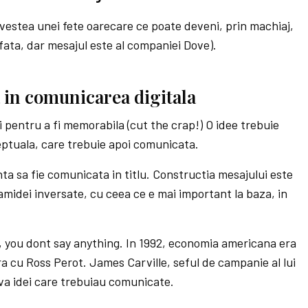
estea unei fete oarecare ce poate deveni, prin machiaj,
fata, dar mesajul este al companiei Dove).
 in comuni­carea digitala
ei pentru a fi memorabila (cut the crap!) O idee trebuie
ceptuala, care trebuie apoi comunicata.
ta sa fie comunicata in titlu. Constructia mesajului este
midei inversate, cu ceea ce e mai important la baza, in
, you dont say any­thing. In 1992, economia americana era
ura cu Ross Perot. James Carville, seful de campanie al lui
eva idei care trebuiau comunicate.