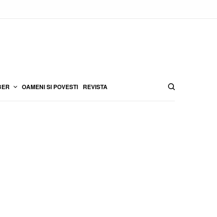
BER
OAMENI SI POVESTI
REVISTA