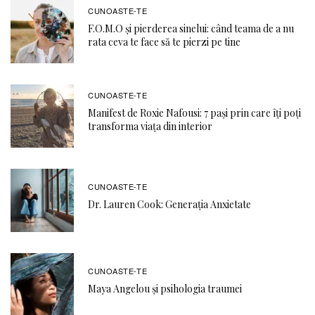
CUNOASTE-TE
F.O.M.O şi pierderea sinelui: când teama de a nu
rata ceva te face să te pierzi pe tine
CUNOASTE-TE
Manifest de Roxie Nafousi: 7 pași prin care îți poți
transforma viața din interior
CUNOASTE-TE
Dr. Lauren Cook: Generația Anxietate
CUNOASTE-TE
Maya Angelou și psihologia traumei