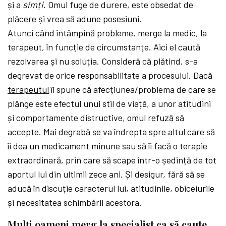
și a
simți
. Omul fuge de durere, este obsedat de
plăcere și vrea să adune posesiuni.
Atunci când întâmpină probleme, merge la medic, la
terapeut, în funcție de circumstanțe. Aici el caută
rezolvarea și nu soluția. Consideră că plătind, s-a
degrevat de orice responsabilitate a procesului. Dacă
terapeutul
îi spune că afecțiunea/problema de care se
plânge este efectul unui stil de viață, a unor atitudini
și comportamente distructive, omul refuză să
accepte. Mai degrabă se va îndrepta spre altul care să
îi dea un medicament minune sau să îi facă o terapie
extraordinară, prin care să scape într-o ședință de tot
aportul lui din ultimii zece ani. Și desigur, fără să se
aducă în discuție caracterul lui, atitudinile, obiceiurile
și necesitatea schimbării acestora.
Mulți oameni merg la
specialist
ca să caute