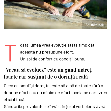
Shutterstock
T
oată lumea vrea evoluție atâta timp cât
aceasta nu presupune efort.
Un soi de confort cu condiții bune.
“Vreau să evoluez” este un gând măreț,
foarte rar susținut de o dorință reală
Ceea ce omul își dorește, este să aibă de toate fără a
depune efort sau cu minim de efort, acela pe care vrea
el să îl facă.
Gândurile prevalente se învârt în jurul verbelor
a avea