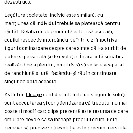
dezastruos.
Legătura societate-individ este similară, cu
mențiunea că individul trebuie să plătească pentru
răsfăț. Relația de dependență este însă aceeași,
copilul respectiv întorcându-se într-o zi împotriva
figurii dominatoare despre care simte că l-a știrbit de
puterea personală și de evoluție. În această situație,
realizând ce a pierdut, omul riscă să se lase acaparat
de ranchiună și ură, făcându-și rău în continuare,
singur de data aceasta.
Astfel de
blocaje
sunt des întâlnite iar singurele soluții
sunt acceptarea și conștientizarea că trecutul nu mai
poate fi modificat; clipa prezentă este resursa de care
omul are nevoie ca să înceapă propriul drum. Este
necesar să precizez că evoluția este precum mersul la