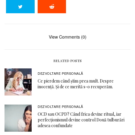
View Comments (0)
RELATED POSTS
DEZVOLTARE PERSONALĂ
Ce pierdem când știm prea mult. Despre
inocență. Și de ce merită s-o recuperăm.
DEZVOLTARE PERSONALĂ
OCD sau OCPD? Când frica devine ritual, iar
perfecționismul devine control Două tulburări
adesea confundate