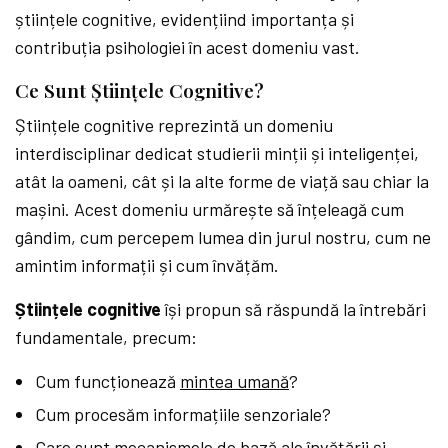
științele cognitive, evidențiind importanța și
contribuția psihologiei în acest domeniu vast.
Ce Sunt Științele Cognitive?
Științele cognitive reprezintă un domeniu
interdisciplinar dedicat studierii minții și inteligenței,
atât la oameni, cât și la alte forme de viață sau chiar la
mașini. Acest domeniu urmărește să înțeleagă cum
gândim, cum percepem lumea din jurul nostru, cum ne
amintim informații și cum învățăm.
Științele cognitive
își propun să răspundă la întrebări
fundamentale, precum:
Cum funcționează
mintea umană
?
Cum procesăm informațiile senzoriale?
Care sunt mecanismele de bază ale învățării și