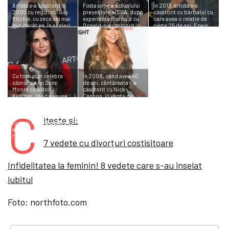
Artista s-a căsătorit în
Fosta soție a actualului
În 2013, artista s-a
2000 cu regizorul Guy
președinte al SUA, după
căsătorit cu bărbatul cu
Ritchie, cu zece ani mai
experiența maritală cu
care avea o relație de
mic decât ea. În același
Donald, s-a căsătorit în
peste 25 de ani, Erwin
an s-a născut fiul lor,
2008 cu Rossano
Bach. La vremea aceea,
Rocco, iar opt ani mai
Rubicondi. Ea avea 59
ea avea 74 de ani, iar el
târziu au adoptat un
de ani, iar el 36. Au
58, și încă formează un
băiețel pe nume David.
divorțat însă după un an
cuplu.
Din păcate, după
de zile.
adopție au și divorțat.
Cu toții știm celebra
În 2008, când avea 40
căsnicie a lui Demi
de ani, cântăreața s-a
Moore cu Aston
căsătorit cu Nick
Kutcher, când ea avea
Cannon, în vârstă de…
43 de ani, iar el 27. Au
28. În 2011, cei doi au
C
divorțat însă în 2013, iar
devenit părinții unor
despărțirea nu a fost
gemeni, iar în 2014
itește și:
tocmai ușoară pentru
intentau deja divorț.
actriță, care se afla la a
treia căsătorie.
7 vedete cu divorțuri costisitoare
Infidelitatea la feminin! 8 vedete care s-au inselat
iubitul
Foto: northfoto.com