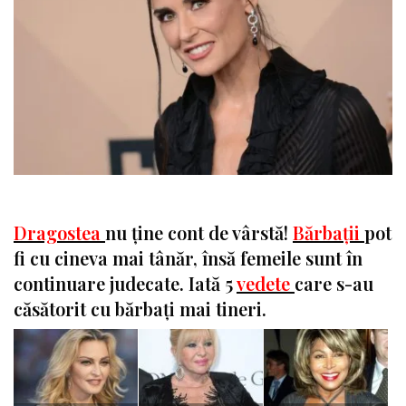
Dragostea
nu ține cont de vârstă!
Bărbații
pot
fi cu cineva mai tânăr, însă femeile sunt în
continuare judecate. Iată 5
vedete
care s-au
căsătorit cu bărbați mai tineri.