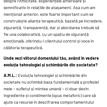
despre ritmicitate, experiențele anterioare și
semnificativ în relațiile de atașament. Așa cum am
menționat anterior, este foarte important cum se
construiește alianța terapeutică, bazată pe încredere,
siguranță, transparență, dar și abordarea trebuie să
fie una colaborativă, cu un spațiu de siguranță
emoțională, oferindu-i clientului control și voce în
călătoria terapeutică.
Unde vezi viitorul domeniului tău, având în vedere
evoluția tehnologiei și schimbările din societate?
A.M.L.:
Evoluția tehnologiei și schimbările din
societate nu schimbă baza fundamentală a profesiei
mele – sufletul și mintea umană – ci doar devin
ingrediente și condimente (spus metaforic) care să
ajute ca resurse în descifrarea comportamentului