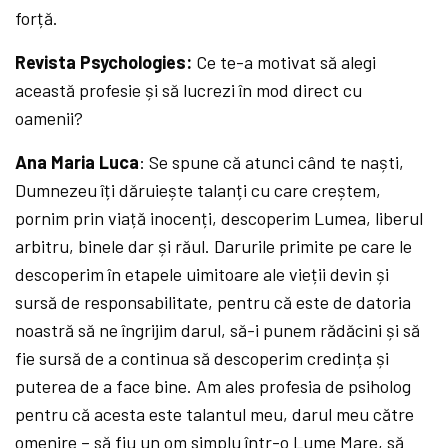
forță.
Revista Psychologies:
Ce te-a motivat să alegi
această profesie și să lucrezi în mod direct cu
oamenii?
Ana Maria Luca
: Se spune că atunci când te naști,
Dumnezeu îți dăruiește talanți cu care creștem,
pornim prin viață inocenți, descoperim Lumea, liberul
arbitru, binele dar și răul. Darurile primite pe care le
descoperim în etapele uimitoare ale vieții devin și
sursă de responsabilitate, pentru că este de datoria
noastră să ne îngrijim darul, să-i punem rădăcini și să
fie sursă de a continua să descoperim credința și
puterea de a face bine. Am ales profesia de psiholog
pentru că acesta este talantul meu, darul meu către
omenire – să fiu un om simplu într-o Lume Mare, să