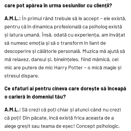
care pot apărea în urma sesiunilor cu clienții?
A.M.L.:
În primul rând trebuie să le accept – ele există,
pentru că în dinamica profesională ca psiholog există
și latura umană. Însă, odată cu experiența, am învățat
să numesc emoția și să o transform în liant de
descoperire și călătorie personală. Muzica mă ajută să
mă relaxez, dansul și, bineînțeles, fiind mămică, cel
mic are putere de mic Harry Potter – o mică magie și
stresul dispare.
Ce sfaturi ai pentru cineva care dorește să înceapă
o carieră în domeniul tău?
A.M.L.:
Să crezi că poți chiar și atunci când nu crezi
că poți! Din păcate, încă există frica aceasta de a
alege greșit sau teama de eșec! Concept psihologic,