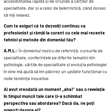
accesibilitatea rapidă și de oriunde a cărților de
specialitate, dar și a celor de beletristică, când doresc
să mă relaxez.
Cum te asiguri că te dezvolți continuu ca
profesionist și rămâi la curent cu cele mai recente
tehnici și metode din domeniul tău?
A.M.L.:
În domeniul nostru de referință, cursurile de
specialitate, conferințele pe diferite tematici din
psihologie, cărțile de specialitate și evoluția psihologiei
în sine mă ajută să îmi păstrez un
update
funcțional cu
noile tendințe inovative.
Ai avut vreodată un moment „aha!” sau o revelație
în timpul muncii tale care ți-a schimbat
perspectiva sau abordarea? Dacă da, ne poți
povesti despre el?