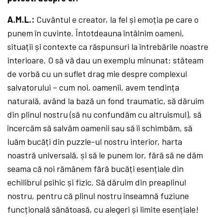
A.M.L.:
Cuvântul e creator, la fel și emoția pe care o
punem în cuvinte. Întotdeauna întâlnim oameni,
situații și contexte ca răspunsuri la întrebările noastre
interioare. O să vă dau un exemplu minunat: stăteam
de vorbă cu un suflet drag mie despre complexul
salvatorului – cum noi, oamenii, avem tendința
naturală, având la bază un fond traumatic, să dăruim
din plinul nostru (să nu confundăm cu altruismul), să
încercăm să salvăm oamenii sau să îi schimbăm, să
luăm bucăți din puzzle-ul nostru interior, harta
noastră universală, și să le punem lor, fără să ne dăm
seama că noi rămânem fără bucăți esențiale din
echilibrul psihic și fizic. Să dăruim din preaplinul
nostru, pentru că plinul nostru înseamnă fuziune
funcțională sănătoasă, cu alegeri și limite esențiale!