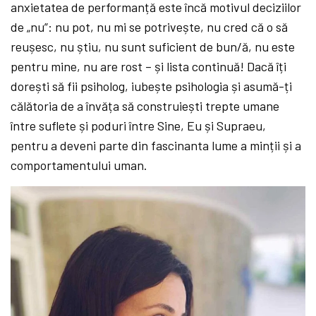
anxietatea de performanță este încă motivul deciziilor
de „nu”: nu pot, nu mi se potrivește, nu cred că o să
reușesc, nu știu, nu sunt suficient de bun/ă, nu este
pentru mine, nu are rost – și lista continuă! Dacă îți
dorești să fii psiholog, iubește psihologia și asumă-ți
călătoria de a învăța să construiești trepte umane
între suflete și poduri între Sine, Eu și Supraeu,
pentru a deveni parte din fascinanta lume a minții și a
comportamentului uman.