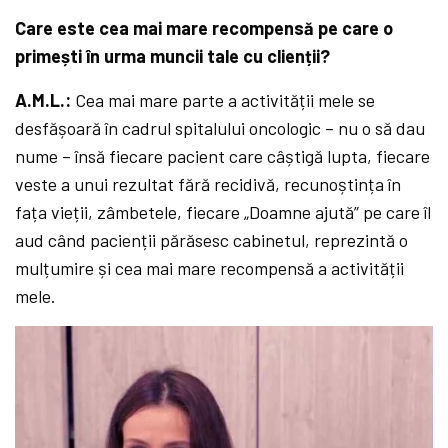
Care este cea mai mare recompensă pe care o
primești în urma muncii tale cu clienții?
A.M.L.:
Cea mai mare parte a activității mele se
desfășoară în cadrul spitalului oncologic – nu o să dau
nume – însă fiecare pacient care câștigă lupta, fiecare
veste a unui rezultat fără recidivă, recunoștința în
fața vieții, zâmbetele, fiecare „Doamne ajută” pe care îl
aud când pacienții părăsesc cabinetul, reprezintă o
mulțumire și cea mai mare recompensă a activității
mele.