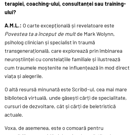
terapiei, coaching-ului, consultanței sau training-
ului?
A.M.L.:
O carte excepțională și revelatoare este
Povestea ta a început de mult
de Mark Wolynn,
psiholog clinician și specialist în traumă
transgenerațională, care explorează prin îmbinarea
neuroștiinței cu constelațiile familiale și ilustrează
cum traumele moștenite ne influențează în mod direct
viața și alegerile.
O altă resursă minunată este Scribd-ul, cea mai mare
bibliotecă virtuală, unde găsești cărți de specialitate,
cursuri de dezvoltare, cât și cărți de beletristică
actuale.
Voxa, de asemenea, este o comoară pentru