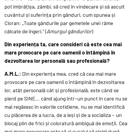
pot îmbrățișa, zâmbi, să cred în vindecare și să ascult
cuvântul și suferința prin gânduri, cum spunea și
Cioran: „Toate gândurile par gemetele unei râme
călcate de îngeri.” (
Amurgul gândurilor
)
Din experiența ta, care consideri că este cea mai
mare provocare pe care oamenii o întâmpină în
dezvoltarea lor personală sau profesională?
A.M.L.:
Din experiența mea, cred că cea mai mare
provocare pe care oamenii o întâmpină în dezvoltarea
lor, atât personală cât și profesională, este când se
pierd pe SINE… când ajung într-un punct în care nu se
mai regăsesc în valorile cotidiene, nu se mai identifică
cu plăcerea de a lucra, de a ieși și de a socializa – un
blocaj plin de frici și coloratură ambiguă de emoții. Cea
mai mare provocare este să ai curajul să strigi după