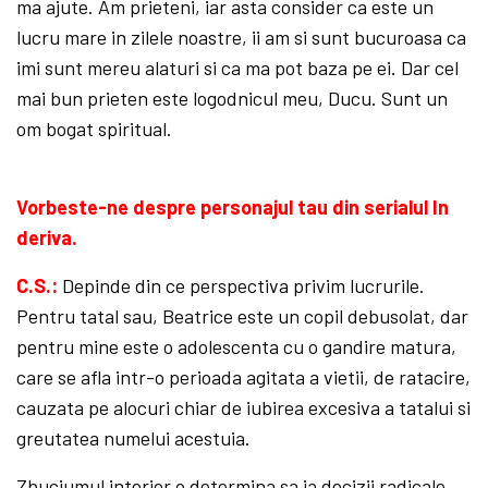
ma ajute. Am prieteni, iar asta consider ca este un
lucru mare in zilele noastre, ii am si sunt bucuroasa ca
imi sunt mereu alaturi si ca ma pot baza pe ei. Dar cel
mai bun prieten este logodnicul meu, Ducu. Sunt un
om bogat spiritual.
Vorbeste-ne despre personajul tau din serialul In
deriva.
C.S.:
Depinde din ce perspectiva privim lucrurile.
Pentru tatal sau, Beatrice este un copil debusolat, dar
pentru mine este o adolescenta cu o gandire matura,
care se afla intr-o perioada agitata a vietii, de ratacire,
cauzata pe alocuri chiar de iubirea excesiva a tatalui si
greutatea numelui acestuia.
Zbuciumul interior o determina sa ia decizii radicale,