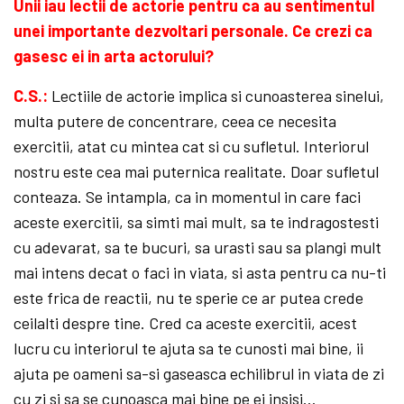
Unii iau lectii de actorie pentru ca au sentimentul
unei importante dezvoltari personale. Ce crezi ca
gasesc ei in arta actorului?
C.S.:
Lectiile de actorie implica si cunoasterea sinelui,
multa putere de concentrare, ceea ce necesita
exercitii, atat cu mintea cat si cu sufletul. Interiorul
nostru este cea mai puternica realitate. Doar sufletul
conteaza. Se intampla, ca in momentul in care faci
aceste exercitii, sa simti mai mult, sa te indragostesti
cu adevarat, sa te bucuri, sa urasti sau sa plangi mult
mai intens decat o faci in viata, si asta pentru ca nu-ti
este frica de reactii, nu te sperie ce ar putea crede
ceilalti despre tine. Cred ca aceste exercitii, acest
lucru cu interiorul te ajuta sa te cunosti mai bine, ii
ajuta pe oameni sa-si gaseasca echilibrul in viata de zi
cu zi si sa se cunoasca mai bine pe ei insisi…