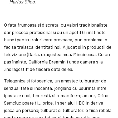
Marius Gilea.
O fata frumoasa si discreta, cu valori traditionaliste,
dar precoce profesional si cu un apetit (si instincte
bune) pentru roluri care provoaca, pun probleme, o
fac sa traiasca identitati noi. A jucat si in productii de
televiziune (Daria, dragostea mea, Mincinoasa, Cu un
pas inainte, California Dreamin’) unde camera s-a
„indragostit“ de fiecare data de ea.
Telegenica si fotogenica, un amestec tulburator de
senzualitate si inocenta, jongland cu usurinta intre
ipostaze cool, tineresti, si romantice-glamour, Crina
Semciuc poate fi… orice. In serialul HBO In deriva
joaca un personaj tulburat si tulburator, o fiica rebela,
pentru care nu a ezitat sa-si tunda parul la zero,