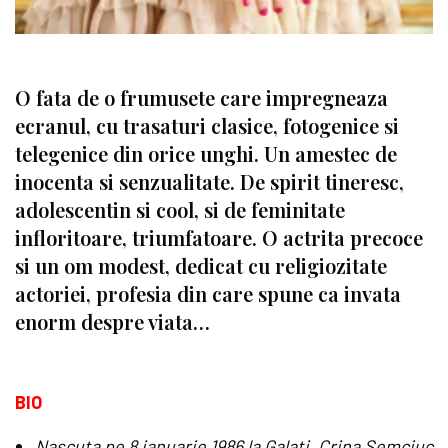
O fata de o frumusete care impregneaza
ecranul, cu trasaturi clasice, fotogenice si
telegenice din orice unghi. Un amestec de
inocenta si senzualitate. De spirit tineresc,
adolescentin si cool, si de feminitate
infloritoare, triumfatoare. O actrita precoce
si un om modest, dedicat cu religiozitate
actoriei, profesia din care spune ca invata
enorm despre viata…
BIO
Nascuta pe 8 ianuarie 1986 la Galati, Crina Semciuc