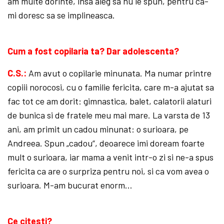
am multe dorinte, insa aleg sa nu le spun, pentru ca-
mi doresc sa se implineasca.
Cum a fost copilaria ta? Dar adolescenta?
C.S.:
Am avut o copilarie minunata. Ma numar printre
copiii norocosi, cu o familie fericita, care m-a ajutat sa
fac tot ce am dorit: gimnastica, balet, calatorii alaturi
de bunica si de fratele meu mai mare. La varsta de 13
ani, am primit un cadou minunat: o surioara, pe
Andreea. Spun „cadou“, deoarece imi doream foarte
mult o surioara, iar mama a venit intr-o zi si ne-a spus
fericita ca are o surpriza pentru noi, si ca vom avea o
surioara. M-am bucurat enorm…
Ce citesti?