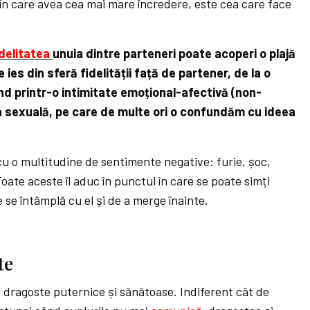
 în care avea cea mai mare încredere, este cea care face
idelitatea
unuia dintre parteneri poate acoperi o plajă
es din sferă fidelității față de partener, de la o
nd printr-o intimitate emoțional-afectivă (non-
ea sexuală, pe care de multe ori o confundăm cu ideea
cu o multitudine de sentimente negative: furie, șoc,
Toate aceste îl aduc în punctul în care se poate simți
e se întâmplă cu el și de a merge înainte.
te
 dragoste puternice și sănătoase. Indiferent cât de