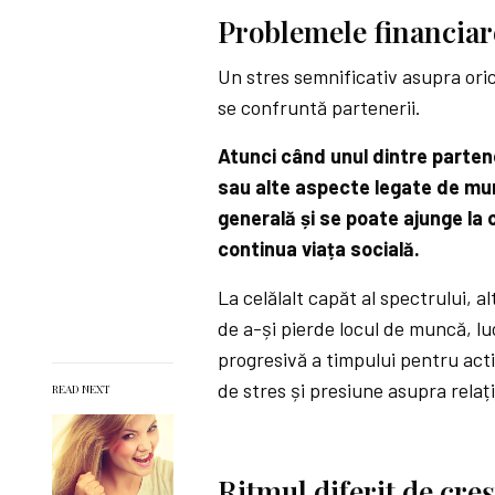
Problemele financiar
Un stres semnificativ asupra oric
se confruntă partenerii.
Atunci când unul dintre parten
sau alte aspecte legate de mun
generală și se poate ajunge la o 
continua viața socială.
La celălalt capăt al spectrului, 
de a-și pierde locul de muncă, l
progresivă a timpului pentru acti
de stres și presiune asupra relați
READ NEXT
Ritmul diferit de cre