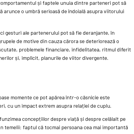
 comportamentul și faptele unuia dintre parteneri pot să
 să arunce o umbră serioasă de îndoială asupra viitorului
ici gesturi ale partenerului pot să fie deranjante, în
 grupele de motive din cauza cărora se deteriorează o
scutate, problemele financiare, infidelitatea, ritmul diferit
rilor și, implicit, planurile de viitor divergente.
oase momente ce pot apărea într-o căsnicie este
eri, cu un impact extrem asupra relației de cuplu.
funzimea concepțiilor despre viață și despre celălalt pe
din temelii: faptul că tocmai persoana cea mai importantă