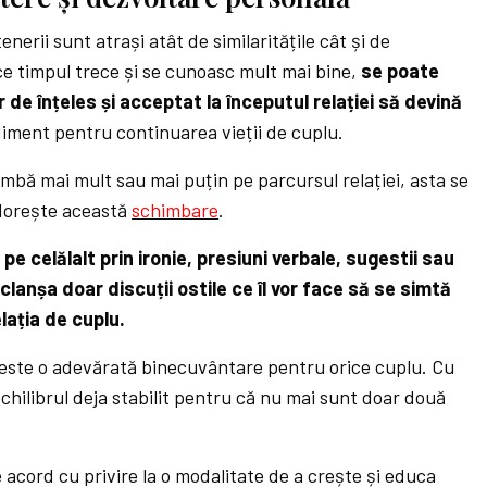
enerii sunt atrași atât de similaritățile cât și de
ce timpul trece și se cunoasc mult mai bine,
se poate
 de înțeles și acceptat la începutul relației să devină
iment pentru continuarea vieții de cuplu.
imbă mai mult sau mai puțin pe parcursul relației, asta se
 dorește această
schimbare
.
e celălalt prin ironie, presiuni verbale, sugestii sau
clanșa doar discuții ostile ce îl vor face să se simtă
elația de cuplu.
 este o adevărată binecuvântare pentru orice cuplu. Cu
echilibrul deja stabilit pentru că nu mai sunt doar două
 acord cu privire la o modalitate de a crește și educa