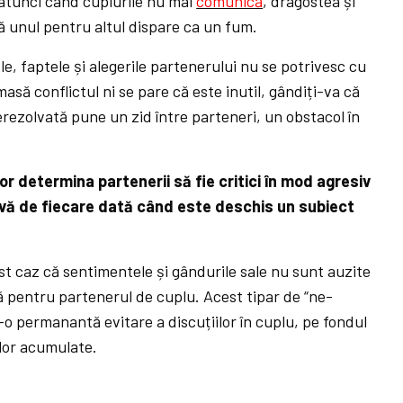
 atunci când cuplurile nu mai
comunică
, dragostea și
 unul pentru altul dispare ca un fum.
e, faptele și alegerile partenerului nu se potrivesc cu
asă conflictul ni se pare că este inutil, gândiți-va că
rezolvată pune un zid între parteneri, un obstacol în
or determina partenerii să fie critici în mod agresiv
nsivă de fiecare dată când este deschis un subiect
st caz că sentimentele și gândurile sale nu sunt auzite
 pentru partenerul de cuplu. Acest tipar de “ne-
o permanantă evitare a discuțiilor în cuplu, pe fondul
ilor acumulate.