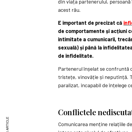
din viața partenerului, persoană
acest rău.
E important de precizat că
inf
de comportamente și acțiuni ce i
intimitate a cumunicarii, trecâ
sexuală) și până la infidelitat
de infidelitate.
Partenerul înșelat se confruntă 
tristețe, vinovăție și neputință. 
paralizat, incapabil de înțelege c
Conflictele nediscuta
Comunicarea menține relațiile de