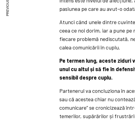
PREVIOUS ARTICLE
intens este nivelul de afecțiune,
pasiunea pe care au avut-o odată
Atunci când unele dintre cuvintel
ceea ce noi dorim, iar a pune pe m
fiecare problemă nediscutată, ne
calea comunicării în cuplu.
Pe termen lung, aceste ziduri v
unul cu altul și să fie în defe
sensibil despre cuplu.
Partenerul va concluziona în ace
sau că acestea chiar nu contează
comunicare” se cronicizează într-
temerilor, supărărilor și frustrăr