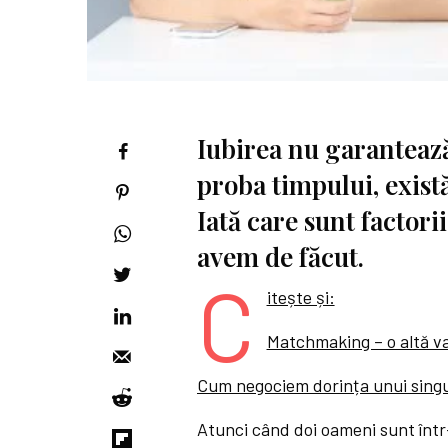
Iubirea nu garantează
proba timpului, exist
Iată care sunt factori
avem de făcut.
C
itește și:
Matchmaking – o altă va
Cum negociem dorința unui singu
Atunci când doi oameni sunt într-o