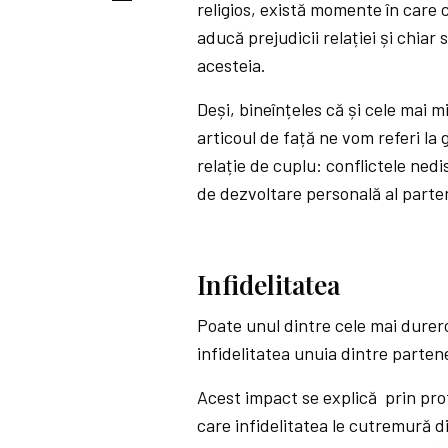
religios, există momente în care
aducă prejudicii relației și chiar
acesteia.
Deși, bineînțeles că și cele mai m
articoul de față ne vom referi la
relație de cuplu: conflictele nedi
de dezvoltare personală al partene
Infidelitatea
Poate unul dintre cele mai durer
infidelitatea unuia dintre parten
Acest impact se explică prin pro
care infidelitatea le cutremură 