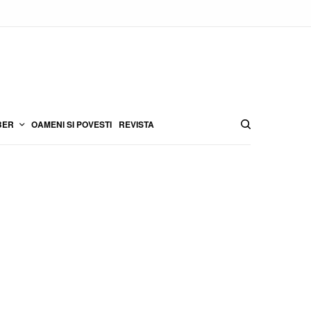
BER
OAMENI SI POVESTI
REVISTA