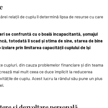
e
ărei relații de cuplu îl determină lipsa de resurse cu care
eri se confruntă cu o boală incapacitantă, șomajul
că, totodată îi scad și stima de sine, starea de bine
izolare prin limitarea capacității cuplului de își
alte cupluri, din cauza problemelor financiare și din teama
ucrează mai mult ceea ce duce implicit la reducerea
vitățile de cuplu. Acest lucru la rândul său pune un plus
ei.
ștere și dezvoltare personală