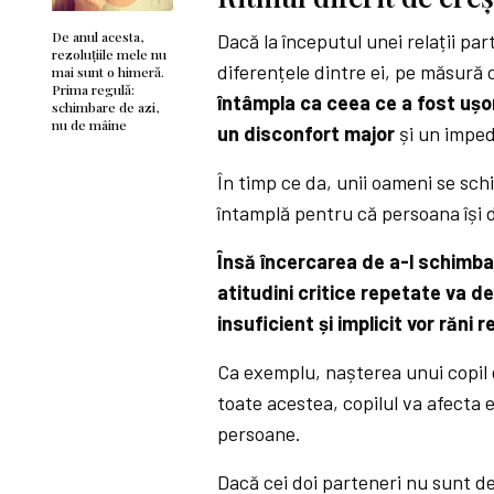
De anul acesta,
Dacă la începutul unei relații part
rezoluțiile mele nu
diferențele dintre ei, pe măsură 
mai sunt o himeră.
Prima regulă:
întâmpla ca ceea ce a fost ușor
schimbare de azi,
nu de mâine
un disconfort major
și un imped
În timp ce da, unii oameni se sch
întamplă pentru că persoana își
Însă încercarea de a-l schimba p
atitudini critice repetate va de
insuficient și implicit vor răni r
Ca exemplu, nașterea unui copil
toate acestea, copilul va afecta 
persoane.
Dacă cei doi parteneri nu sunt de