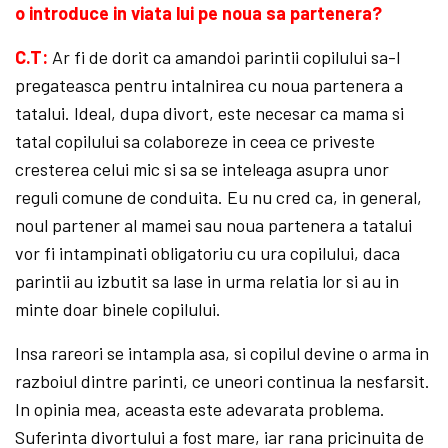
o introduce in viata lui pe noua sa partenera?
C.T:
Ar fi de dorit ca amandoi parintii copilului sa-l
pregateasca pentru intalnirea cu noua partenera a
tatalui. Ideal, dupa divort, este necesar ca mama si
tatal copilului sa colaboreze in ceea ce priveste
cresterea celui mic si sa se inteleaga asupra unor
reguli comune de conduita. Eu nu cred ca, in general,
noul partener al mamei sau noua partenera a tatalui
vor fi intampinati obligatoriu cu ura copilului, daca
parintii au izbutit sa lase in urma relatia lor si au in
minte doar binele copilului.
Insa rareori se intampla asa, si copilul devine o arma in
razboiul dintre parinti, ce uneori continua la nesfarsit.
In opinia mea, aceasta este adevarata problema.
Suferinta divortului a fost mare, iar rana pricinuita de