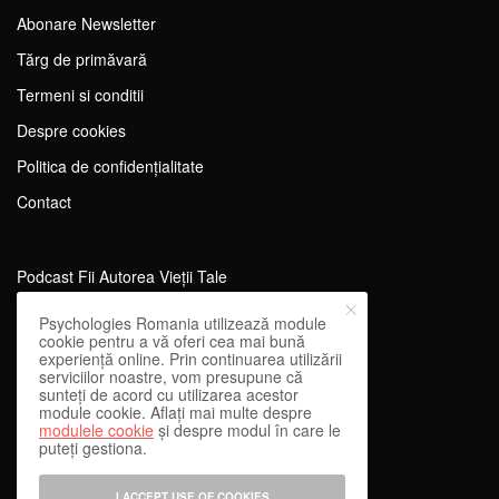
Abonare Newsletter
Tărg de primăvară
Termeni si conditii
Despre cookies
Politica de confidențialitate
Contact
Podcast Fii Autorea Vieții Tale
Evenimente Fii Autoarea Vieții Tale!
Psychologies Romania utilizează module
cookie pentru a vă oferi cea mai bună
SportEdu
experiență online. Prin continuarea utilizării
serviciilor noastre, vom presupune că
Antrenament Mental pentru Sportivi
sunteți de acord cu utilizarea acestor
module cookie. Aflați mai multe despre
Learning Network
modulele cookie
și despre modul în care le
puteți gestiona.
WEnough
Reward & Engage
I ACCEPT USE OF COOKIES