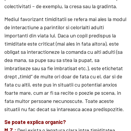
colectivitati – de exemplu, la cresa sau la gradinta.
Mediul favorizant timiditatii se refera mai ales la modul
de interactiune a parintilor si celorlalti adulti
importanti din viata lui. Daca un copil predispus la
timiditate este criticat (mai ales in fata altora), este
obligat sa interactioneze la comanda cu alti adulti (sa
dea mana, sa pupe sau sa stea la pupat, sa
imbratiseze sau sa fie imbratisat etc.), este etichetat
drept „timid“ de multe ori doar de fata cu el, dar si de
fata cu altii, este pus in situatii cu potential anxios
foarte mare, cum ar fi sa recite o poezie pe scena, in
fata multor persoane necunoscute. Toate aceste
situatii nu fac decat sa intareasca acea predispozitie.
Se poate explica organic?
M.Z.:
Desi exista o legatura clara intre timiditatea