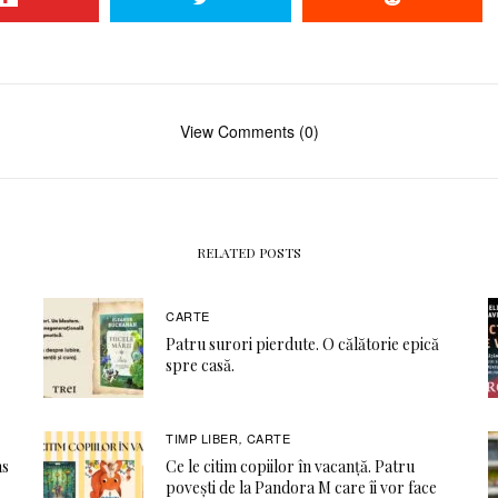
View Comments (0)
RELATED POSTS
CARTE
Patru surori pierdute. O călătorie epică
spre casă.
TIMP LIBER
CARTE
,
ns
Ce le citim copiilor în vacanță. Patru
povești de la Pandora M care îi vor face