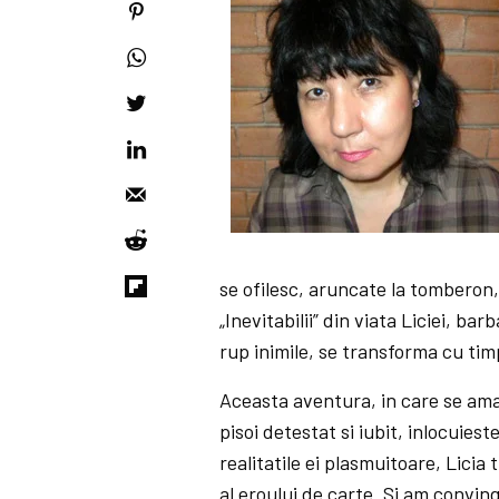
se ofilesc, aruncate la tomberon,
„Inevitabilii” din viata Liciei, ba
rup inimile, se transforma cu tim
Aceasta aventura, in care se am
pisoi detestat si iubit, inlocuies
realitatile ei plasmuitoare, Licia 
al eroului de carte. Si am conving