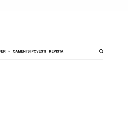
BER
OAMENI SI POVESTI
REVISTA