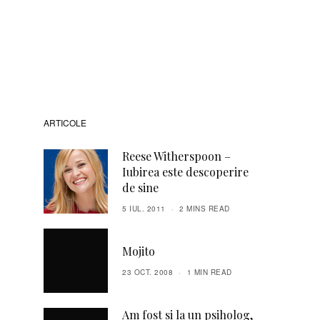
ARTICOLE
Reese Witherspoon –
Iubirea este descoperire
de sine
5 IUL. 2011
2 MINS READ
Mojito
23 OCT. 2008
1 MIN READ
Am fost si la un psiholog,