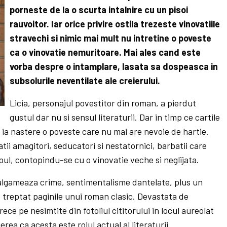
porneste de la o scurta intalnire cu un pisoi
rauvoitor. Iar orice privire ostila trezeste vinovatiile
stravechi si nimic mai mult nu intretine o poveste
ca o vinovatie nemuritoare. Mai ales cand este
vorba despre o intamplare, lasata sa dospeasca in
subsolurile neventilate ale creierului.
Licia, personajul povestitor din roman, a pierdut
gustul dar nu si sensul literaturii. Dar in timp ce cartile
 ia nastere o poveste care nu mai are nevoie de hartie.
rbatii amagitori, seducatori si nestatornici, barbatii care
pul, contopindu-se cu o vinovatie veche si neglijata.
algameaza crime, sentimentalisme dantelate, plus un
te treptat paginile unui roman clasic. Devastata de
trece pe nesimtite din fotoliul cititorului in locul aureolat
erea ca acesta este rolul actual al literaturii.