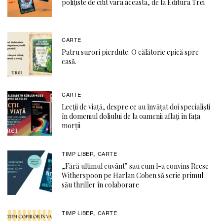
polițiste de citit vara aceasta, de la Editura Trei
CARTE
Patru surori pierdute. O călătorie epică spre
casă.
CARTE
Lecții de viață, despre ce au învățat doi specialiști
în domeniul doliului de la oamenii aflați în fața
morții
TIMP LIBER
CARTE
,
„Fără ultimul cuvânt” sau cum l-a convins Reese
Witherspoon pe Harlan Coben să scrie primul
său thriller în colaborare
TIMP LIBER
CARTE
,