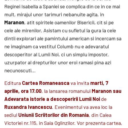
Reginei Isabella a Spaniei se complica din ce in ce mai
mult, mirajul unor tarimuri nebanuite agita, in
Maranon
, atit spiritele oamenilor Bisericii, cit si pe
cele ale mirenilor. Asistam cu sufletul la gura la cele
dintii explorari ale pamintului american si incercam sa
ne imaginam ca vestitul Columb nu e adevaratul
descoperitor al Lumii Noi, ci un simplu impostor,
uzurpator al drepturilor unor eroi ramasi pina azi
necunoscuti…
Editura
Cartea Romaneasca
va invita
marti, 7
aprilie, ora 17.00
, la lansarea romanului
Maranon sau
Adevarata istorie a descoperirii Lumii Noi
de
Ruxandra Ivancescu
. Evenimentul va avea loc la
sediul
Uniunii Scriitorilor din Romania
, din Calea
Victoriei nr.115, in Sala Oglinzilor. Vor prezenta cartea,