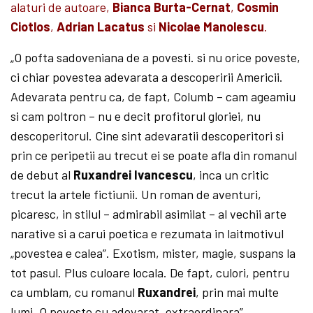
alaturi de autoare,
Bianca Burta-Cernat
,
Cosmin
Ciotlos
,
Adrian Lacatus
si
Nicolae Manolescu
.
„O pofta sadoveniana de a povesti. si nu orice poveste,
ci chiar povestea adevarata a descoperirii Americii.
Adevarata pentru ca, de fapt, Columb – cam ageamiu
si cam poltron – nu e decit profitorul gloriei, nu
descoperitorul. Cine sint adevaratii descoperitori si
prin ce peripetii au trecut ei se poate afla din romanul
de debut al
Ruxandrei Ivancescu
, inca un critic
trecut la artele fictiunii. Un roman de aventuri,
picaresc, in stilul – admirabil asimilat – al vechii arte
narative si a carui poetica e rezumata in laitmotivul
„povestea e calea”. Exotism, mister, magie, suspans la
tot pasul. Plus culoare locala. De fapt, culori, pentru
ca umblam, cu romanul
Ruxandrei
, prin mai multe
lumi. O poveste cu adevarat „extraordinara”.