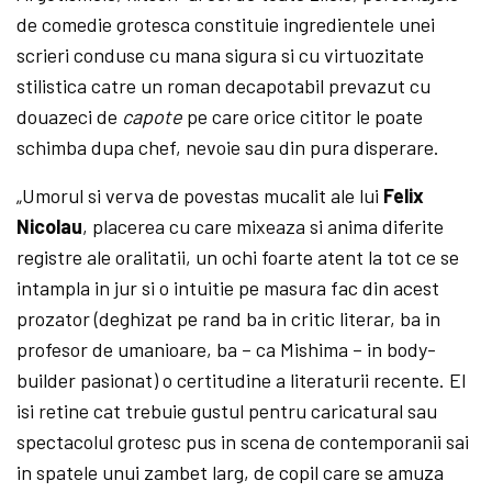
de comedie grotesca constituie ingredientele unei
scrieri conduse cu mana sigura si cu virtuozitate
stilistica catre un roman decapotabil prevazut cu
douazeci de
capote
pe care orice cititor le poate
schimba dupa chef, nevoie sau din pura disperare.
„Umorul si verva de povestas mucalit ale lui
Felix
Nicolau
, placerea cu care mixeaza si anima diferite
registre ale oralitatii, un ochi foarte atent la tot ce se
intampla in jur si o intuitie pe masura fac din acest
prozator (deghizat pe rand ba in critic literar, ba in
profesor de umanioare, ba – ca Mishima – in body-
builder pasionat) o certitudine a literaturii recente. El
isi retine cat trebuie gustul pentru caricatural sau
spectacolul grotesc pus in scena de contemporanii sai
in spatele unui zambet larg, de copil care se amuza