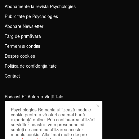
Abonamente la revista Psychologies
Publicitate pe Psychologies
Abonare Newsletter
Tărg de primăvară
Termeni si conditii
Despre cookies
Politica de confidențialitate
Contact
Podcast Fii Autorea Vieții Tale
Evenimente Fii Autoarea Vieții Tale!
Psychologies Romania utilizează module
cookie pentru a vă oferi cea mai bună
SportEdu
experiență online. Prin continuarea utilizării
serviciilor noastre, vom presupune că
Antrenament Mental pentru Sportivi
sunteți de acord cu utilizarea acestor
module cookie. Aflați mai multe despre
Learning Network