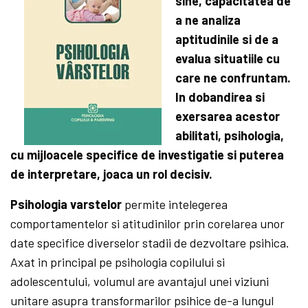
sine, capacitatea de
a ne analiza
aptitudinile si de a
evalua situatiile cu
care ne confruntam.
In dobandirea si
exersarea acestor
abilitati, psihologia,
cu mijloacele specifice de investigatie si puterea
de interpretare, joaca un rol decisiv.
Psihologia varstelor
permite intelegerea
comportamentelor si atitudinilor prin corelarea unor
date specifice diverselor stadii de dezvoltare psihica.
Axat in principal pe psihologia copilului si
adolescentului, volumul are avantajul unei viziuni
unitare asupra transformarilor psihice de-a lungul