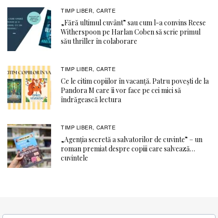
TIMP LIBER
CARTE
,
„Fără ultimul cuvânt” sau cum l-a convins Reese
Witherspoon pe Harlan Coben să scrie primul
său thriller în colaborare
TIMP LIBER
CARTE
,
Ce le citim copiilor în vacanță. Patru povești de la
Pandora M care îi vor face pe cei mici să
îndrăgească lectura
TIMP LIBER
CARTE
,
„Agenția secretă a salvatorilor de cuvinte” – un
roman premiat despre copiii care salvează…
cuvintele