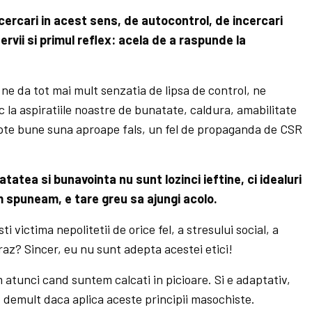
cercari in acest sens, de autocontrol, de incercari
ervii si primul reflex: acela de a raspunde la
ne da tot mai mult senzatia de lipsa de control, ne
 la aspiratiile noastre de bunatate, caldura, amabilitate
apte bune suna aproape fals, un fel de propaganda de CSR
atatea si bunavointa nu sunt lozinci ieftine, ci idealuri
m spuneam, e tare greu sa ajungi acolo.
i victima nepolitetii de orice fel, a stresului social, a
braz? Sincer, eu nu sunt adepta acestei etici!
tunci cand suntem calcati in picioare. Si e adaptativ,
t demult daca aplica aceste principii masochiste.