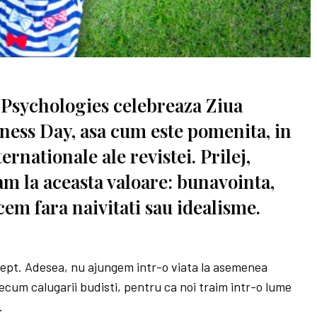
 Psychologies celebreaza Ziua
ness Day, asa cum este pomenita, in
ternationale ale revistei. Prilej,
tam la aceasta valoare: bunavointa,
cem fara naivitati sau idealisme.
elept. Adesea, nu ajungem intr-o viata la asemenea
ecum calugarii budisti, pentru ca noi traim intr-o lume
.