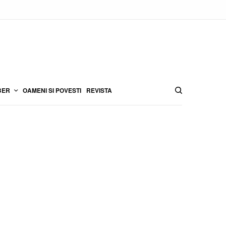
BER
OAMENI SI POVESTI
REVISTA