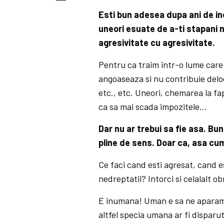
Esti bun adesea dupa ani de in
uneori esuate de a-ti stapani n
agresivitate cu agresivitate.
Pentru ca traim intr-o lume care 
angoaseaza si nu contribuie deloc
etc., etc. Uneori, chemarea la f
ca sa mai scada impozitele…
Dar nu ar trebui sa fie asa. Bun
pline de sens. Doar ca, asa cu
Ce faci cand esti agresat, cand est
nedreptatii? Intorci si celalalt o
E inumana! Uman e sa ne aparam a
altfel specia umana ar fi disparu