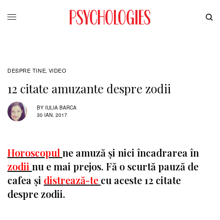
DESPRE TINE
VIDEO
,
12 citate amuzante despre zodii
BY
IULIA BARCA
30 IAN. 2017
Horoscopul
ne amuză și nici încadrarea în
zodii
nu e mai prejos. Fă o scurtă pauză de
cafea și
distrează-te
cu aceste 12 citate
despre zodii.