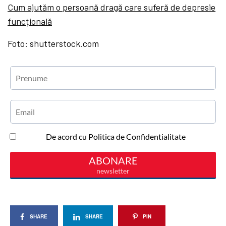
Cum ajutăm o persoană dragă care suferă de depresie
funcțională
Foto: shutterstock.com
SHARE
SHARE
PIN