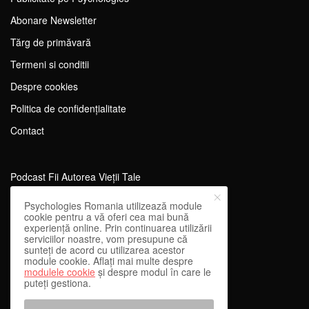
Abonare Newsletter
Tărg de primăvară
Termeni si conditii
Despre cookies
Politica de confidențialitate
Contact
Podcast Fii Autorea Vieții Tale
Evenimente Fii Autoarea Vieții Tale!
Psychologies Romania utilizează module
cookie pentru a vă oferi cea mai bună
SportEdu
experiență online. Prin continuarea utilizării
serviciilor noastre, vom presupune că
Antrenament Mental pentru Sportivi
sunteți de acord cu utilizarea acestor
module cookie. Aflați mai multe despre
Learning Network
modulele cookie
și despre modul în care le
puteți gestiona.
WEnough