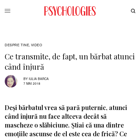
DESPRE TINE
VIDEO
,
Ce transmite, de fapt, un bărbat atunci
când înjură
BY
IULIA BARCA
7 MAI 2018
Deși bărbatul vrea să pară puternic, atunci
când înjură nu face altceva decât să
mascheze o slăbiciune. Știai că una dintre
emoțiile ascunse de el este cea de frică? Ce