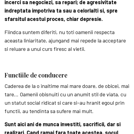
incerci sa negociezi, sa repari; de agresivitate
indreptata impotriva ta sau a celorlalti si, spre
sfarsitul acestui proces, chiar depresie.
Fiindca suntem diferiti, nu toti oamenii respecta
aceasta liniaritate, ajungand mai repede la acceptare
si reluare a unui curs firesc al vietii.
Functiile de conducere
Caderea de la o inaltime mai mare doare, de obicei, mai
tare… Oamenii obisnuiti cu un anumit stil de viata, cu
un statut social ridicat si care si-au hranit egoul prin
functii, au tendinta sa sufere mai mult.
Sunt aici ani de munca investiti, sacrificii, dar si
realizari. Cand ramai fara toate acestea, socul