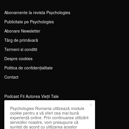
Abonamente la revista Psychologies
Publicitate pe Psychologies
Abonare Newsletter
Tărg de primăvară
Termeni si conditii
Despre cookies
Politica de confidențialitate
Contact
Podcast Fii Autorea Vieții Tale
Evenimente Fii Autoarea Vieții Tale!
Psychologies Romania utilizează module
cookie pentru a vă oferi cea mai bună
SportEdu
experiență online. Prin continuarea utilizării
serviciilor noastre, vom presupune că
Antrenament Mental pentru Sportivi
sunteți de acord cu utilizarea acestor