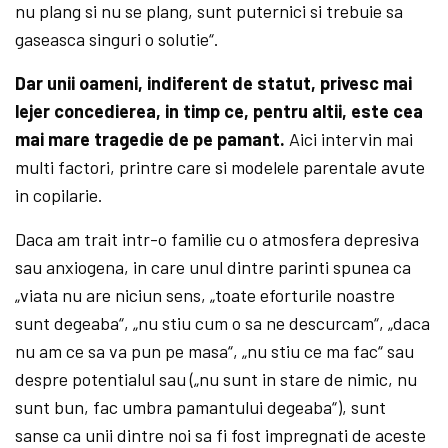
nu plang si nu se plang, sunt puternici si trebuie sa
gaseasca singuri o solutie“.
Dar unii oameni, indiferent de statut, privesc mai
lejer concedierea, in timp ce, pentru altii, este cea
mai mare tragedie de pe pamant.
Aici intervin mai
multi factori, printre care si modelele parentale avute
in copilarie.
Daca am trait intr-o familie cu o atmosfera depresiva
sau anxiogena, in care unul dintre parinti spunea ca
„viata nu are niciun sens, „toate eforturile noastre
sunt degeaba“, „nu stiu cum o sa ne descurcam“, „daca
nu am ce sa va pun pe masa“, „nu stiu ce ma fac“ sau
despre potentialul sau („nu sunt in stare de nimic, nu
sunt bun, fac umbra pamantului degeaba“), sunt
sanse ca unii dintre noi sa fi fost impregnati de aceste