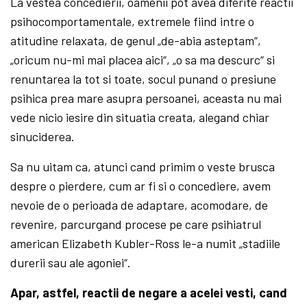
La vestea concedierii, oamenii pot avea diferite reactii
psihocomportamentale, extremele fiind intre o
atitudine relaxata, de genul „de-abia asteptam“,
„oricum nu-mi mai placea aici“, „o sa ma descurc“ si
renuntarea la tot si toate, socul punand o presiune
psihica prea mare asupra persoanei, aceasta nu mai
vede nicio iesire din situatia creata, alegand chiar
sinuciderea.
Sa nu uitam ca, atunci cand primim o veste brusca
despre o pierdere, cum ar fi si o concediere, avem
nevoie de o perioada de adaptare, acomodare, de
revenire, parcurgand procese pe care psihiatrul
american Elizabeth Kubler-Ross le-a numit „stadiile
durerii sau ale agoniei“.
Apar, astfel, reactii de negare a acelei vesti, cand