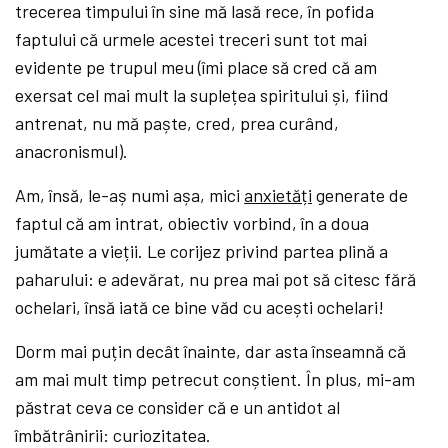
trecerea timpului în sine mă lasă rece, în pofida
faptului că urmele acestei treceri sunt tot mai
evidente pe trupul meu (îmi place să cred că am
exersat cel mai mult la suplețea spiritului și, fiind
antrenat, nu mă paște, cred, prea curând,
anacronismul).
Am, însă, le-aș numi așa, mici
anxietăți
generate de
faptul că am intrat, obiectiv vorbind, în a doua
jumătate a vieții. Le corijez privind partea plină a
paharului: e adevărat, nu prea mai pot să citesc fără
ochelari, însă iată ce bine văd cu acești ochelari!
Dorm mai puțin decât înainte, dar asta înseamnă că
am mai mult timp petrecut conștient. În plus, mi-am
păstrat ceva ce consider că e un antidot al
îmbătrânirii: curiozitatea.