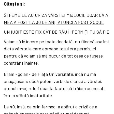
Citește și:
ȘI FEMEILE AU CRIZA VÂRSTEI MIJLOCII, DOAR CĂ A
MEA A FOST LA 30 DE ANI, ATUNCI A FOST ȘOCUL
UN IUBIT ESTE FIX CÂT DE RĂU ÎI PERMIȚI TU SĂ FIE
Voiam să le încerc pe toate deodată, nu fiindcă așa îmi
dicta vârsta la care aproape totul era permis, ci
pentru că voiam să mă bucur de tot ceea ce fusese
constrâns înainte.
Eram «golan» de Piața Universității, încă nu mă
anagajasem; dacă putem vorbi de o criză a vârstei,
atunci m-aș referi doar la faptul că trăiam cu nesaț,
într-o sfântă imaturitate.
La 40, însă, ca prin farmec, a apărut o criză ce a
adâncit angoasele care până atunci doar mă