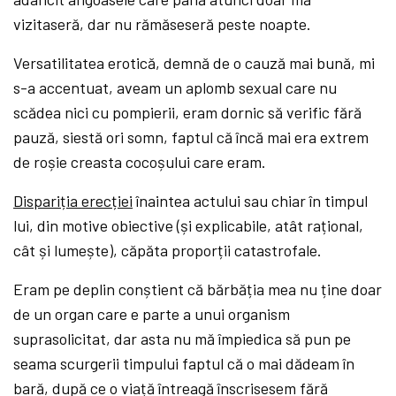
vizitaseră, dar nu rămăseseră peste noapte.
Versatilitatea erotică, demnă de o cauză mai bună, mi
s-a accentuat, aveam un aplomb sexual care nu
scădea nici cu pompierii, eram dornic să verific fără
pauză, siestă ori somn, faptul că încă mai era extrem
de roșie creasta cocoșului care eram.
Dispariția erecției
înaintea actului sau chiar în timpul
lui, din motive obiective (și explicabile, atât rațional,
cât și lumește), căpăta proporții catastrofale.
Eram pe deplin conștient că bărbăția mea nu ține doar
de un organ care e parte a unui organism
suprasolicitat, dar asta nu mă împiedica să pun pe
seama scurgerii timpului faptul că o mai dădeam în
bară, după ce o viață întreagă înscrisesem fără