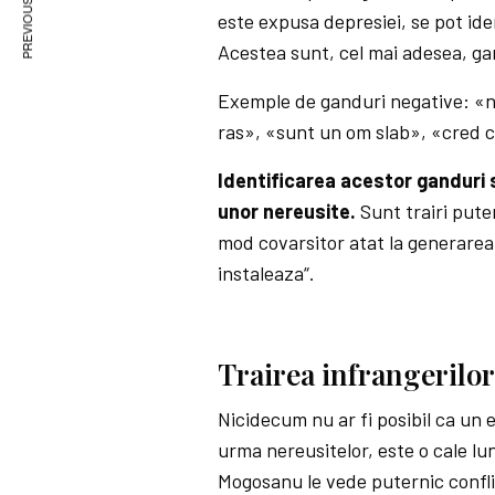
PREVIOUS ARTICLE
este expusa depresiei, se pot iden
Acestea sunt, cel mai adesea, ga
Exemple de ganduri negative: «nu 
ras», «sunt un om slab», «cred c
Identificarea acestor ganduri s
unor nereusite.
Sunt trairi puter
mod covarsitor atat la generarea 
instaleaza“.
Trairea infrangerilor
Nicidecum nu ar fi posibil ca un 
urma nereusitelor, este o cale lun­
Mo­gosanu le vede puternic con­f