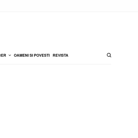
BER
OAMENI SI POVESTI
REVISTA