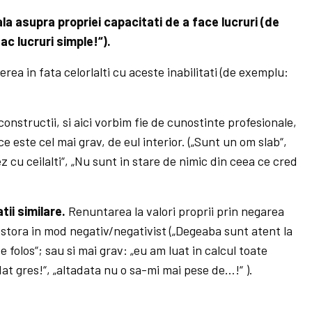
ala asupra propriei capacitati de a face lucruri (de
ac lucruri simple!“).
rea in fata celorlalti cu aceste inabilitati (de exemplu:
onstructii, si aici vorbim fie de cunostinte profesionale,
a ce este cel mai grav, de eul interior. („Sunt un om slab“,
 cu ceilalti“, „Nu sunt in stare de nimic din ceea ce cred
ii similare.
Renuntarea la valori proprii prin negarea
estora in mod negativ/negativist („Degeaba sunt atent la
de folos“; sau si mai grav: „eu am luat in calcul toate
dat gres!“, „altadata nu o sa-mi mai pese de…!“ ).