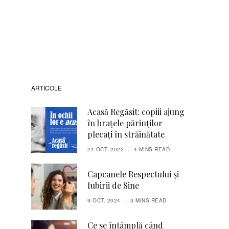
ARTICOLE
Acasă Regăsit: copiii ajung
în brațele părinților
plecați în străinătate
21 OCT. 2022
4 MINS READ
Capcanele Respectului și
Iubirii de Sine
9 OCT. 2024
3 MINS READ
Ce se întâmplă când