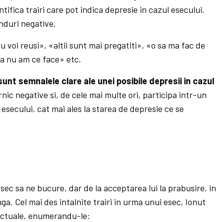
tifica trairi care pot indica depresie in cazul esecului.
nduri negative.
voi reusi», «altii sunt mai pregatiti», «o sa ma fac de
a nu am ce face» etc.
unt semnalele clare ale unei posibile depresii in cazul
nic negative si, de cele mai multe ori, participa intr-un
esecului, cat mai ales la starea de depresie ce se
esec sa ne bucure, dar de la acceptarea lui la prabusire, in
ga. Cel mai des intalnite tra­­iri in urma unui esec, Ionut
lictuale, enumerandu-le: