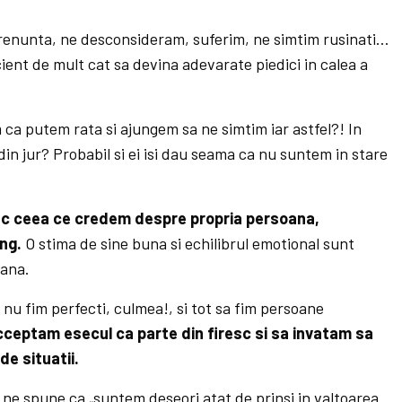
 renunta, ne desconsideram, suferim, ne simtim rusinati…
cient de mult cat sa devina adevarate piedici in calea a
 ca putem rata si ajungem sa ne simtim iar astfel?! In
din jur? Probabil si ei isi dau seama ca nu suntem in stare
sc ceea ce credem despre propria persoana,
ng.
O stima de sine buna si echilibrul emotional sunt
mana.
 nu fim perfecti, culmea!, si tot sa fim persoane
ceptam esecul ca parte din firesc si sa invatam sa
e situatii.
e spune ca „suntem deseori atat de prinsi in valtoarea