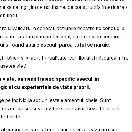
e sa ne ingrijim de noi insine, de constructia interioara si
chilibru.
e si validari. In general, actiunile noastre ne conduc la
reusite, atat in plan profesional, cat si in plan personal.
ui si, cand apare esecul, parca totul se naruie.
i «bine» si «rau». In realitate, echilibrul si miscarea intre
usetea vietii.
e viata, oamenii traiesc specific esecul, in
gic si cu experientele de viata proprii.
ge pe individ la actiuni este elementul-cheie. Sunt
 nevoia de succes si evitarea esecului. Rezultatul este
t diferite.
 al persoanei care, atunci cand inregistreaza un esec,