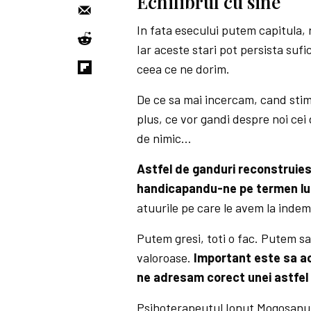
Echilibrul cu sine
In fata esecului putem capitula,
Iar aceste stari pot persista sufi
ceea ce ne dorim.
De ce sa mai incercam, cand stim
plus, ce vor gandi despre noi cei 
de nimic…
Astfel de ganduri reconstruie
handicapandu-ne pe termen lu
atuurile pe care le avem la inde
Putem gresi, toti o fac. Putem sa
valoroase.
Important este sa ac
ne adresam corect unei astfel d
Psihoterapeutul Ionut Mogosanu n