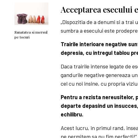
Acceptarea esecului 
„Dispozitia de a denumi si a tra
sumbra a esecului este prodepre
Sanatatea si mersul
pe tocuri
Trairile interioare negative su
depresia, cu intregul tablou pre
Daca trairile intense legate de es
gandurile negative genereaza un
cel cu noi insine, cu propria vizi
Pentru a rezista nereusitelor,
departe depasind un insucces, p
echilibru.
Acest lucru, in primul rand, inse
ne permitem sa nu fim perfecti!“