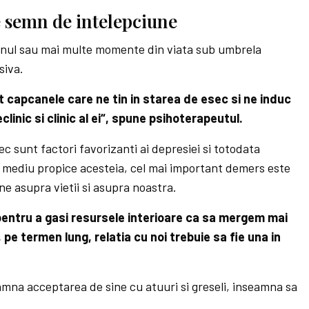
e semn de intelepciune
i unul sau mai multe momente din viata sub umbrela
siva.
nt capcanele care ne tin in starea de esec si ne induc
clinic si clinic al ei“, spune psihoterapeutul.
ec sunt factori favorizanti ai depresiei si totodata
 mediu propice acesteia, cel mai important demers este
une asupra vietii si asupra noastra.
 pentru a gasi resursele interioare ca sa mergem mai
e termen lung, relatia cu noi trebuie sa fie una in
amna acceptarea de sine cu atuuri si greseli, inseamna sa