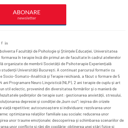
bolventa Facultăţii de Psihologie şi Ştiinţele Educaţiei, Universitatea
 formarea în terapie încă din primul an de facultate în cadrul atelierelor
ă organizate de membrii Societăţii de Psihoterapie Experienţială
tudenţii Universităţii Bucureşti. A continuat parcursul formativ cu
e Socio-Somato-Analitică şi Terapie reichiană, a făcut o formare de 5
 4 ani Programare Neuro Lingvistică (NLP), 2 ani terapie de cuplu şi art
un stil eclectic, provenind din diversitatea formărilor şi o manieră de
ezultatele şedinţelor de terapie sunt: gestionarea anxietăţii, stresului,
oluţionarea depresiei şi condiţiei de „burn out”; ieşirea din crizele
de viaţă repetitive; autocunoaștere si individuare; rezolvarea unor
terne; optimizarea relaţiilor familiale sau sociale; reducerea unor
şirea unor traume emoţionale; descoperirea şi schimbarea scenariilor de
rea unor conflicte şi răni din copilărie; obţinerea unei stări fizice şi