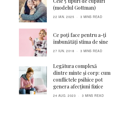
Cele 5 tipuri de cupluri
(modelul Gottman)
22 IAN. 2025
3 MINS READ
Ce poți face pentru a-ți
îmbunătăți stima de sine
27 IUN. 2018
3 MINS READ
Legătura complexă
dintre minte și corp: cum
conflictele psihice pot
genera afecțiuni fizice
24 AUG. 2023
3 MINS READ