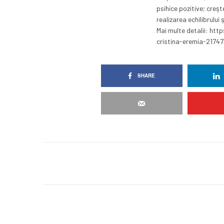
psihice pozitive; creşte
realizarea echilibrului
Mai multe detalii: ht
cristina-eremia-2174
SHARE