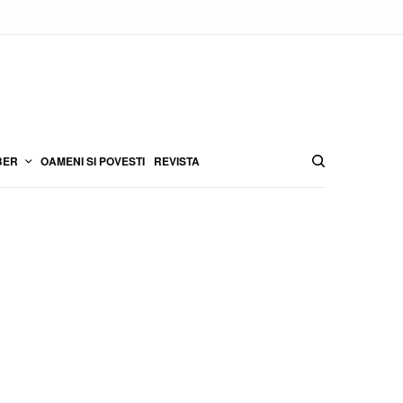
BER
OAMENI SI POVESTI
REVISTA