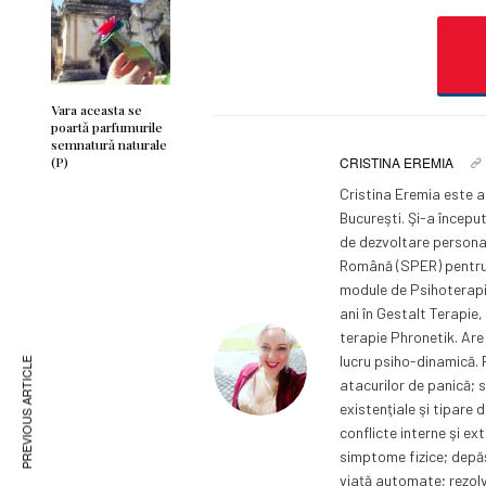
Vara aceasta se
poartǎ parfumurile
semnaturǎ naturale
(P)
CRISTINA EREMIA
Cristina Eremia este a
Bucureşti. Şi-a început
de dezvoltare personal
Română (SPER) pentru s
module de Psihoterapi
ani în Gestalt Terapie,
terapie Phronetik. Are 
lucru psiho-dinamică. R
PREVIOUS ARTICLE
atacurilor de panică; s
existenţiale şi tipare 
conflicte interne şi ex
simptome fizice; depă
viaţă automate; rezolva