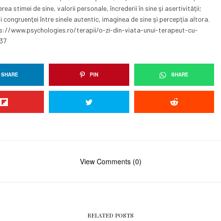
rea stimei de sine, valorii personale, încrederii în sine şi asertivităţii;
 şi congruenţei între sinele autentic, imaginea de sine şi percepţia altora.
tps://www.psychologies.ro/terapii/o-zi-din-viata-unui-terapeut-cu-
737
SHARE
PIN
SHARE
View Comments (0)
RELATED POSTS