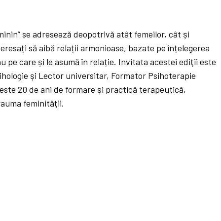
inin” se adresează deopotrivă atât femeilor, cât și
teresați să aibă relații armonioase, bazate pe înțelegerea
au pe care și le asumă în relație. Invitata acestei ediţii este
ihologie şi Lector universitar, Formator Psihoterapie
 peste 20 de ani de formare şi practică terapeutică,
rauma feminităţii.