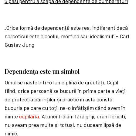
5 pasi pentru a scapa de dependenta de cumparaturi
„Orice formă de dependență este rea, indiferent dacă
narcoticul este alcoolul, morfina sau idealismul“ – Carl
Gustav Jung
Dependența este un simbol
Omul se naște într-o lume plină de greutăți. Copil
fiind, orice persoană se bucură în prima parte a vieții
de protecția părinților și practic în asta constă
bucuria pe care cu toții ne-o înfățișăm când avem în
minte
copilăria
. Atunci trăiam fără griji, eram fericiți,
nu aveam prea multe și totuși, nu duceam lipsă de
nimic.