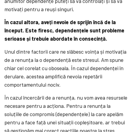
anumitor dependențe puteți să vă controlați și să vă
motivați pentru a reuși singuri.
În cazul altora, aveți nevoie de sprijin încă de la
început. Este firesc, dependențele sunt probleme
serioase și trebuie abordate în consecință.
Unul dintre factorii care ne slăbesc voința și motivația
de a renunța la o dependență este stresul. Am spune
chiar cel corelat cu oboseala. În cazul dependenței în
derulare, acestea amplifică nevoia repetării
comportamentului nociv.
În cazul încercării de a renunța, nu vom avea resursele
necesare pentru a acționa. Pentru a renunța la
soluțiile de compromis (dependențele) la care apelăm
pentru a face față unei situații copleșitoare, ar trebui
să gestionăm mai corect reacțiile noastre la stres.