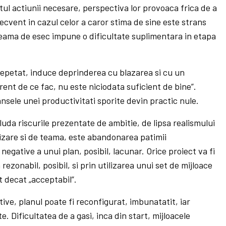
tul actiunii necesare, perspectiva lor provoaca frica de a
ecvent in cazul celor a caror stima de sine este strans
eama de esec impune o dificultate suplimentara in etapa
 repetat, induce deprinderea cu blazarea si cu un
erent de ce fac, nu este niciodata suficient de bine”.
ansele unei productivitati sporite devin practic nule.
uda riscurile prezentate de ambitie, de lipsa realismului
izare si de teama, este abandonarea patimii
 negative a unui plan, posibil, lacunar. Orice proiect va fi
rezonabil, posibil, si prin utilizarea unui set de mijloace
t decat „acceptabil”.
tive, planul poate fi reconfigurat, imbunatatit, iar
e. Dificultatea de a gasi, inca din start, mijloacele