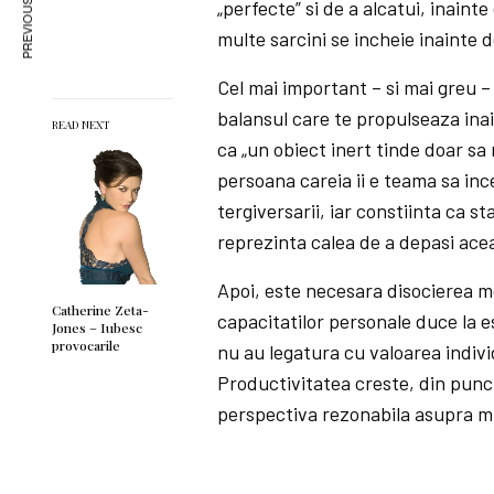
PREVIOUS ARTICLE
„perfecte” si de a alcatui, inaint
multe sarcini se incheie inainte d
Cel mai important – si mai greu 
balansul care te propulseaza ina
READ NEXT
ca „un obiect inert tinde doar sa
persoana careia ii e teama sa in
tergiversarii, iar constiinta ca s
reprezinta calea de a depasi ace
Apoi, este necesara disocierea m
Catherine Zeta-
capacitatilor personale duce la e
Jones – Iubesc
provocarile
nu au legatura cu valoarea indivi
Productivitatea creste, din punctu
perspectiva rezonabila asupra mun