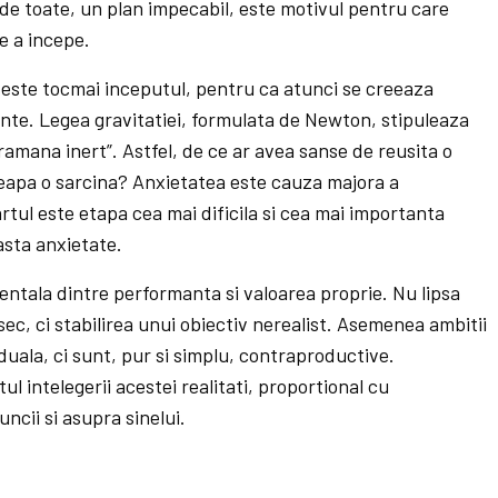
e de toate, un plan impecabil, este motivul pentru care
e a incepe.
– este tocmai inceputul, pentru ca atunci se creeaza
inte. Legea gravitatiei, formulata de Newton, stipuleaza
 ramana inert”. Astfel, de ce ar avea sanse de reusita o
ceapa o sarcina? Anxietatea este cauza majora a
tartul este etapa cea mai dificila si cea mai importanta
asta anxietate.
entala dintre performanta si valoarea proprie. Nu lipsa
sec, ci stabilirea unui obiectiv nerealist. Asemenea ambitii
duala, ci sunt, pur si simplu, contraproductive.
l intelegerii acestei realitati, proportional cu
cii si asupra sinelui.