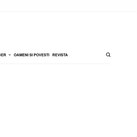
BER
OAMENI SI POVESTI
REVISTA