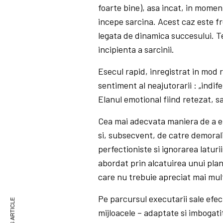
foarte bine), asa incat, in momen
incepe sarcina. Acest caz este fr
legata de dinamica succesului. T
incipienta a sarcinii.
Esecul rapid, inregistrat in mod
sentiment al neajutorarii : „indif
Elanul emotional fiind retezat, s
Cea mai adecvata maniera de a el
si, subsecvent, de catre demoral
perfectioniste si ignorarea laturii
abordat prin alcatuirea unui plan 
care nu trebuie apreciat mai mul
Pe parcursul executarii sale efec
mijloacele – adaptate si imbogatit