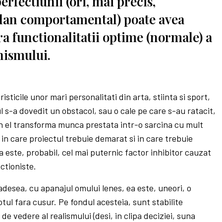
perfectiunii (ori, mai precis,
 plan comportamental) poate avea
ra functionalitatii optime (normale) a
nismului.
sticile unor mari personalitati din arta, stiinta si sport,
l s-a dovedit un obstacol, sau o cale pe care s-au ratacit,
n el transforma munca prestata intr-o sarcina cu mult
e in care proiectul trebuie demarat si in care trebuie
a este, probabil, cel mai puternic factor inhibitor cauzat
ctioniste.
desea, cu apanajul omului lenes, ea este, uneori, o
otul fara cusur. Pe fondul acesteia, sunt stabilite
de vedere al realismului (desi, in clipa deciziei, suna