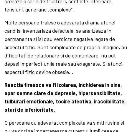
creeaza o serie de frustrari, conflicte interioare,
tensiuni, generand „complexe“.
Multe persoane traiesc o adevarata drama atunci
cand isi inventariaza defectele, se analizeaza in
permanenta si isi dau verdicte negative legate de
aspectul fizic. Sunt complexate de propria imagine, au
dificultati de relationare si de comunicare, nu pot
depasi imperfectiunile reale sau exagerate. Si atunci,
aspectul fizic devine obsesie…
Reactia fireasca va fi izolarea, inchiderea in sine,
apar semne clare de depresie, hipersensibilitate,
tulburari emotionale, tocire afectiva, irascibilitate,
stari de inferioritate.
O persoana cu adevarat complexata va simti rusine si
nu va dori sa impartaseasca cu restul lumii ceea ce