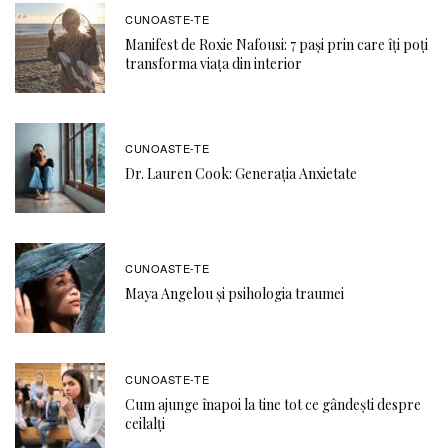
CUNOASTE-TE
Manifest de Roxie Nafousi: 7 pași prin care îți poți
transforma viața din interior
CUNOASTE-TE
Dr. Lauren Cook: Generația Anxietate
CUNOASTE-TE
Maya Angelou și psihologia traumei
CUNOASTE-TE
Cum ajunge înapoi la tine tot ce gândești despre
ceilalți