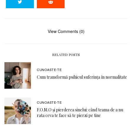
View Comments (0)
RELATED POSTS
CUNOASTE-TE
Cum transformă psihicul suferința în normalitate
CUNOASTE-TE
F.O.M.O şi pierderea sinelui: când teama de a nu
rata ceva te face să te pierzi pe tine