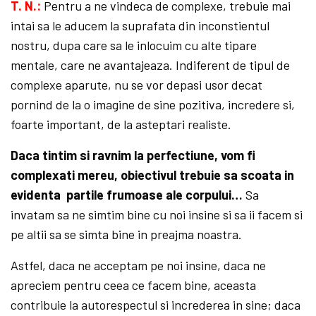
T. N.:
Pentru a ne vindeca de complexe, trebuie mai
intai sa le aducem la suprafata din inconstientul
nostru, dupa care sa le inlocuim cu alte tipare
mentale, care ne avantajeaza. Indiferent de tipul de
complexe aparute, nu se vor depasi usor decat
pornind de la o imagine de sine pozitiva, incredere si,
foarte important, de la asteptari realiste.
Daca tintim si ravnim la perfectiune, vom fi
complexati mereu, obiectivul trebuie sa scoata in
evidenta partile frumoase ale corpului…
Sa
invatam sa ne simtim bine cu noi insine si sa ii facem si
pe altii sa se simta bine in preajma noastra.
Astfel, daca ne acceptam pe noi insine, daca ne
apreciem pentru ceea ce facem bine, aceasta
contribuie la autorespectul si increderea in sine; daca