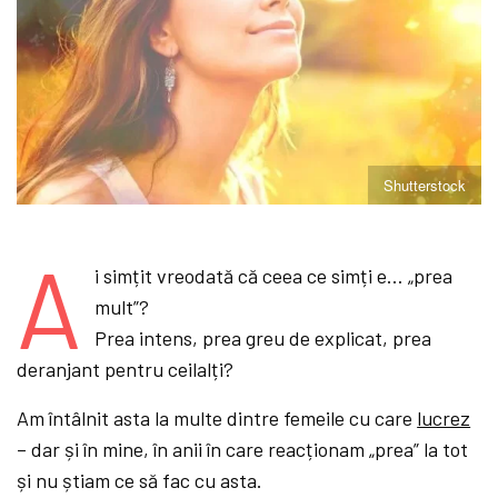
Shutterstock
A
i simțit vreodată că ceea ce simți e… „prea
mult”?
Prea intens, prea greu de explicat, prea
deranjant pentru ceilalți?
Am întâlnit asta la multe dintre femeile cu care
lucrez
– dar și în mine, în anii în care reacționam „prea” la tot
și nu știam ce să fac cu asta.