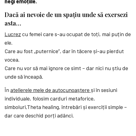
negi emoțiile.
Dacă ai nevoie de un spațiu unde să exersezi
asta…
Lucrez
cu femei care s-au ocupat de toți, mai puțin de
ele.
Care au fost „puternice”, dar în tăcere și-au pierdut
vocea.
Care nu vor să mai ignore ce simt – dar nici nu știu de
unde să înceapă.
În
atelierele mele de autocunoaștere
și în sesiuni
individuale, folosim carduri metaforice,
simboluri,Theta healing, întrebări și exerciții simple –
dar care deschid porți adânci.