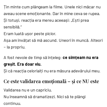
Țin minte cum plângeam la filme. Unele nici măcar nu
aveau scene emoționante. Dar în mine ceva se rupea.
Și totuși, reacția era mereu aceeași: „Ești prea
sensibilă.”
Eram luată ușor peste picior.
Așa am învățat să mă ascund. Uneori în muncă. Alteori
– la propriu.
A fost nevoie de timp să înțeleg:
ce simțeam nu era
greșit. Era doar viu.
Și că reacția celorlalți nu era măsura adevărului meu.
Ce este validarea emoțională – și ce NU este
Validarea nu e un capriciu.
Nu înseamnă să dramatizezi. Nici să te plângi
continuu.