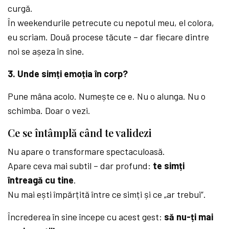
curgă.
În weekendurile petrecute cu nepotul meu, el colora,
eu scriam. Două procese tăcute – dar fiecare dintre
noi se așeza în sine.
3. Unde simți emoția în corp?
Pune mâna acolo. Numește ce e. Nu o alunga. Nu o
schimba. Doar o vezi.
Ce se întâmplă când te validezi
Nu apare o transformare spectaculoasă.
Apare ceva mai subtil – dar profund:
te simți
întreagă cu tine
.
Nu mai ești împărțită între ce simți și ce „ar trebui”.
Încrederea în sine începe cu acest gest:
să nu-ți mai