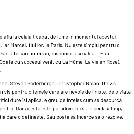
e afla la celalalt capat de lume in momentul acestui
 iar Marcel, fiul lor, la Paris. Nu este simplu pentru o
resh la fiecare interviu, disponibila si calda… Este
 Odata cu succesul venit cu La Môme (La vie en Rose),
.
Mann, Steven Soderbergh, Christopher Nolan. Un vis
n vis pentru o femeie care are nevoie de liniste, de o viata
ritici dure isi aplica, e greu de inteles cum se descurca
ndra. Dar acesta este paradoxul ei si, in acelasi timp,
ia care o defineste. Sau poate sa incerce sa o rezolve.