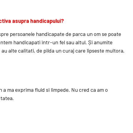
ctiva asupra handicapului?
espre persoanele handicapate de parca un om se poate
ntem handicapati intr-un fel sau altul. Și anumite
u alte calitati, de pilda un curaj care lipseste multora.
n a ma exprima fluid si limpede. Nu cred ca am o
itatea.