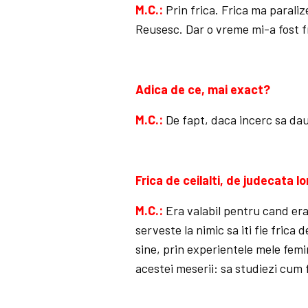
M.C.:
Prin frica. Frica ma paraliz
Reusesc. Dar o vreme mi-a fost fr
Adica de ce, mai exact?
M.C.:
De fapt, daca incerc sa dau 
Frica de ceilalti, de judecata lo
M.C.:
Era valabil pentru cand er
serveste la nimic sa iti fie frica
sine, prin experientele mele femin
acestei meserii: sa studiezi cum 