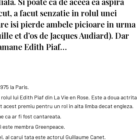
la. Si poate ca de aceea ea aspira
cut, a facut senzatie in rolul unei
re isi pierde ambele picioare in urma
ille et d’os de Jacques Audiard). Dar
ramane Edith Piaf…
975 la Paris.
olul lui Edith Piaf din La Vie en Rose. Este a doua actrita
t acest premiu pentru un rol in alta limba decat engleza.
ne ca ar fi fost cantareata.
 si este membra Greenpeace.
, al carui tata este actorul Guillaume Canet.