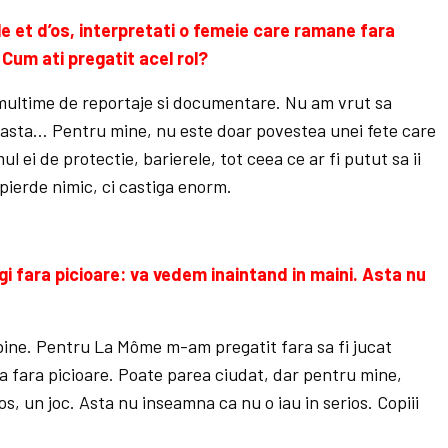
lle et d’os, interpretati o femeie care ramane fara
 Cum ati pregatit acel rol?
multime de reportaje si documentare. Nu am vrut sa
 asta… Pentru mine, nu este doar povestea unei fete care
mul ei de protectie, barierele, tot ceea ce ar fi putut sa ii
u pierde nimic, ci castiga enorm.
gi fara picioare: va vedem inaintand in maini. Asta nu
ne. Pentru La Môme m-am pregatit fara sa fi jucat
a fara picioare. Poate parea ciudat, dar pentru mine,
s, un joc. Asta nu inseamna ca nu o iau in serios. Copiii