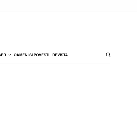
BER
OAMENI SI POVESTI
REVISTA