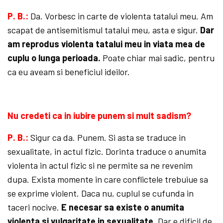
P. B.:
Da. Vorbesc in carte de violenta tatalui meu. Am
scapat de antisemitismul tatalui meu, asta e sigur.
Dar
am reprodus violenta tatalui meu in viata mea de
cuplu o lunga perioada.
Poate chiar mai sadic, pentru
ca eu aveam si beneficiul ideilor.
Nu credeti ca in iubire punem si mult sadism?
P. B.:
Sigur ca da. Punem. Si asta se traduce in
sexualitate, in actul fizic. Dorinta traduce o anumita
violenta in actul fizic si ne permite sa ne revenim
dupa. Exista momente in care conflictele trebuiue sa
se exprime violent. Daca nu, cuplul se cufunda in
taceri nocive.
E necesar sa existe o anumita
violenta si vulgaritate in sexualitate.
Dar e dificil de