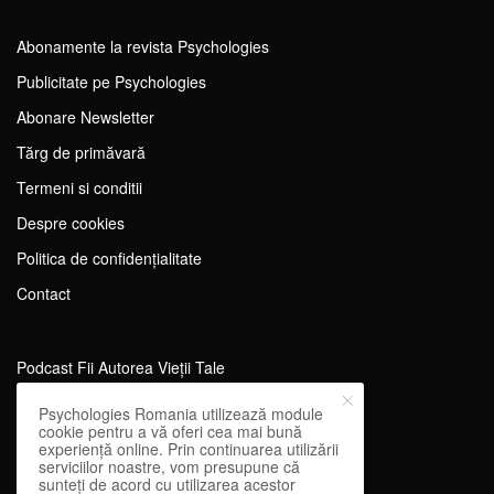
Abonamente la revista Psychologies
Publicitate pe Psychologies
Abonare Newsletter
Tărg de primăvară
Termeni si conditii
Despre cookies
Politica de confidențialitate
Contact
Podcast Fii Autorea Vieții Tale
Evenimente Fii Autoarea Vieții Tale!
Psychologies Romania utilizează module
cookie pentru a vă oferi cea mai bună
SportEdu
experiență online. Prin continuarea utilizării
serviciilor noastre, vom presupune că
Antrenament Mental pentru Sportivi
sunteți de acord cu utilizarea acestor