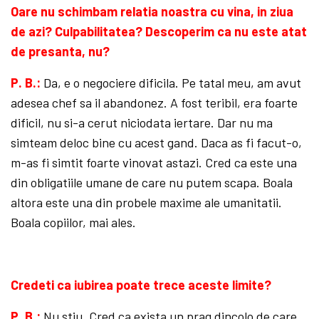
Oare nu schimbam relatia noastra cu vina, in ziua
de azi? Culpabilitatea? Descoperim ca nu este atat
de presanta, nu?
P. B.:
Da, e o negociere dificila. Pe tatal meu, am avut
adesea chef sa il abandonez. A fost teribil, era foarte
dificil, nu si-a cerut niciodata iertare. Dar nu ma
simteam deloc bine cu acest gand. Daca as fi facut-o,
m-as fi simtit foarte vinovat astazi. Cred ca este una
din obligatiile umane de care nu putem scapa. Boala
altora este una din probele maxime ale umanitatii.
Boala copiilor, mai ales.
Credeti ca iubirea poate trece aceste limite?
P. B.:
Nu stiu. Cred ca exista un prag dincolo de care