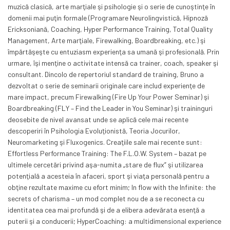
muzică clasică, arte marţiale şi psihologie şi o serie de cunoştinţe în
domenii mai puţin formale (Programare Neurolingvistică, Hipnoză
Ericksoniană, Coaching, Hyper Performance Training, Total Quality
Management, Arte marţiale, Firewalking, Boardbreaking, etc.) şi
împărtăşeşte cu entuziasm experienţa sa umană şi profesională. Prin
urmare, îşi menţine o activitate intensă ca trainer, coach, speaker şi
consultant. Dincolo de repertoriul standard de training, Bruno a
dezvoltat o serie de seminarii originale care includ experienţe de
mare impact, precum Firewalking (Fire Up Your Power Seminar) şi
Boardbreaking (FLY – Find the Leader in You Seminar) şi traininguri
deosebite de nivel avansat unde se aplică cele mai recente
descoperiri în Psihologia Evoluţionistă, Teoria Jocurilor,
Neuromarketing şi Fluxogenics. Creaţiile sale mai recente sunt:
Effortless Performance Training: The F.L.O.W. System – bazat pe
ultimele cercetări privind aşa-numita „stare de flux” şi utilizarea
potenţială a acesteia în afaceri, sport şi viaţa personală pentru a
obţine rezultate maxime cu efort minim; In flow with the Infinite: the
secrets of charisma – un mod complet nou de a se reconecta cu
identitatea cea mai profundă şi de a elibera adevărata esenţă a
puterii şi a conducerii; HyperCoaching: a multidimensional experience