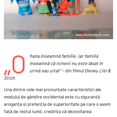
www.shutterstock.com
„O
hana înseamnă familie, iar familia
înseamnă că nimeni nu este lă
sat
în
urmă sau uitat”
– din filmul Disney
Lilo &
Stich
Una dintre cele mai pronunțate caracteristici ale
modului de gândire occidental este cu siguranță
aroganța și pretenția de superioritate pe care o avem
față de restul lumii, credința că dezvoltarea