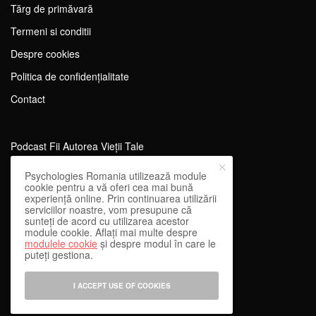
Tărg de primăvară
Termeni si conditii
Despre cookies
Politica de confidențialitate
Contact
Podcast Fii Autorea Vieții Tale
Evenimente Fii Autoarea Vieții Tale!
Psychologies Romania utilizează module
cookie pentru a vă oferi cea mai bună
SportEdu
experiență online. Prin continuarea utilizării
serviciilor noastre, vom presupune că
Antrenament Mental pentru Sportivi
sunteți de acord cu utilizarea acestor
module cookie. Aflați mai multe despre
Learning Network
modulele cookie
și despre modul în care le
puteți gestiona.
WEnough
Reward & Engage
I ACCEPT USE OF COOKIES