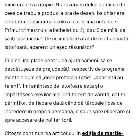
mine era ceva utopic. Nu rezonam deloc cu nimic din
ceea ce trebuia produs la ora de desen, ba chiar era
chinuitor. Desigur că acolo a fost prima nota de 4.
Primul trimestru s-a încheiat cu „îţi dau 9 de milă, ca
să îţi iasă media”. De ce îmi place atât de mult această
istorioară, aparent un eșec răsunător?
Ei bine, îmi place pentru că ajută oamenii să se
descătușeze de prejudecăţi, respectiv de programe
mentale cum că „doar profesorul știe“, „doar alţii au
talent”. Îmi amintesc de istorioara asta și o
împărtășesc elevilor mei, indiferent de vârstă, cât și
părinţilor, de fiecare dată când dă târcoale lipsa de
încredere în propria persoană; o spun spre eliberare și
spre accesare de noi teritorii.
Citește continuarea articolului în
ediția de martie-