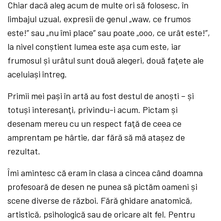
Chiar dacă aleg acum de multe ori să folosesc, în
limbajul uzual, expresii de genul „waw, ce frumos
este!” sau „nu îmi place” sau poate „ooo, ce urât este!”,
la nivel conștient lumea este așa cum este, iar
frumosul și urâtul sunt două alegeri, două faţete ale
aceluiași întreg.
Primii mei pași în artă au fost destul de anoști – și
totuși interesanţi, privindu-i acum. Pictam și
desenam mereu cu un respect faţă de ceea ce
amprentam pe hârtie, dar fără să mă atașez de
rezultat.
Îmi amintesc că eram în clasa a cincea când doamna
profesoară de desen ne punea să pictăm oameni și
scene diverse de război. Fără ghidare anatomică,
artistică, psihologică sau de oricare alt fel. Pentru