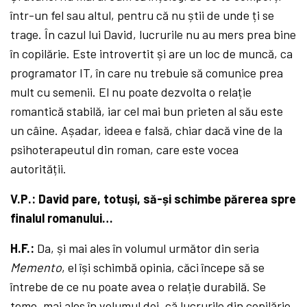
într-un fel sau altul, pentru că nu știi de unde ți se
trage. În cazul lui David, lucrurile nu au mers prea bine
în copilărie. Este introvertit și are un loc de muncă, ca
programator IT, în care nu trebuie să comunice prea
mult cu semenii. El nu poate dezvolta o relație
romantică stabilă, iar cel mai bun prieten al său este
un câine. Așadar, ideea e falsă, chiar dacă vine de la
psihoterapeutul din roman, care este vocea
autorității.
V.P.: David pare, totuși, să-și schimbe părerea spre
finalul romanului…
H.F.:
Da, și mai ales în volumul următor din seria
Memento
, el își schimbă opinia, căci începe să se
întrebe de ce nu poate avea o relație durabilă. Se
teme, mai ales în volumul doi, că lucrurile din copilărie