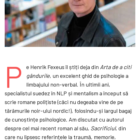
P
e Henrik Fexeus îl știți deja din
Arta de a citi
gândurile
, un excelent ghid de psihologie a
limbajului non-verbal. În ultimii ani,
specialistul suedez în NLP și mentalism a început să
scrie romane polițiste (căci nu degeaba vine de pe
tărâmurile noir-ului nordic!), folosindu-și largul bagaj
de cunoștințe psihologice. Am discutat cu autorul
despre cel mai recent roman al său,
Sacrificiul
, din
care nu lipsesc referințele la traumă, memorie,