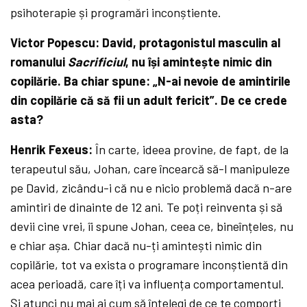
psihoterapie și programări inconștiente.
Victor Popescu: David, protagonistul masculin al
romanului
Sacrificiul
, nu își amintește nimic din
copilărie. Ba chiar spune: „N-ai nevoie de amintirile
din copilărie că să fii un adult fericit”. De ce crede
asta?
Henrik Fexeus:
În carte, ideea provine, de fapt, de la
terapeutul său, Johan, care încearcă să-l manipuleze
pe David, zicându-i că nu e nicio problemă dacă n-are
amintiri de dinainte de 12 ani. Te poți reinventa și să
devii cine vrei, îi spune Johan, ceea ce, bineînțeles, nu
e chiar așa. Chiar dacă nu-ți amintești nimic din
copilărie, tot va exista o programare inconștientă din
acea perioadă, care îți va influența comportamentul.
Și atunci nu mai ai cum să înțelegi de ce te comporți