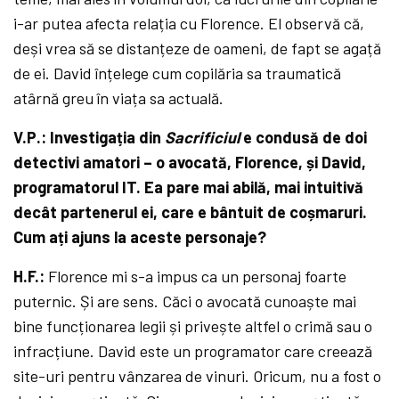
i-ar putea afecta relația cu Florence. El observă că,
deși vrea să se distanțeze de oameni, de fapt se agață
de ei. David înțelege cum copilăria sa traumatică
atârnă greu în viața sa actuală.
V.P.: Investigația din
Sacrificiul
e condusă de doi
detectivi amatori – o avocată, Florence, și David,
programatorul IT. Ea pare mai abilă, mai intuitivă
decât partenerul ei, care e bântuit de coșmaruri.
Cum ați ajuns la aceste personaje?
H.F.:
Florence mi s-a impus ca un personaj foarte
puternic. Și are sens. Căci o avocată cunoaște mai
bine funcționarea legii și privește altfel o crimă sau o
infracțiune. David este un programator care creează
site-uri pentru vânzarea de vinuri. Oricum, nu a fost o